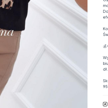
mo
Do
ef
Ko
Świ
💰 
Wy
bi
dł
Skł
95