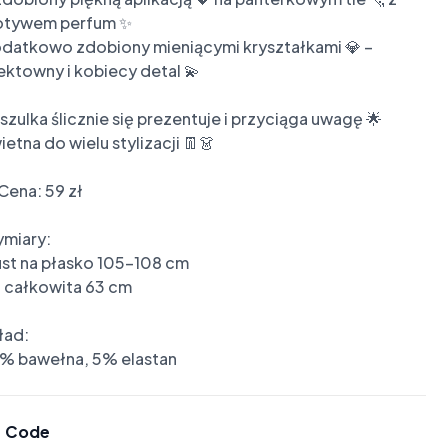
tywem perfum ✨

datkowo zdobiony mieniącymi kryształkami 💎 – 
ektowny i kobiecy detal 💫

szulka ślicznie się prezentuje i przyciąga uwagę 🌟

etna do wielu stylizacji 👖👗

Cena: 59 zł

miary:

ust na płasko 105-108 cm

. całkowita 63 cm

ad:

% bawełna, 5% elastan
Code