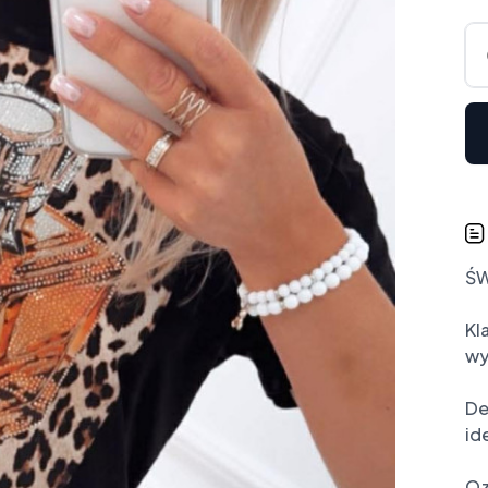
ŚW
Kl
wy
De
id
Oz