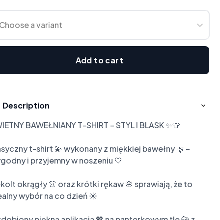
Choose a variant
Add to cart
Description
IETNY BAWEŁNIANY T-SHIRT – STYL I BLASK ✨👕

asyczny t-shirt 💫 wykonany z miękkiej bawełny 🌿 – 
godny i przyjemny w noszeniu 🤍

kolt okrągły 👚 oraz krótki rękaw 🌸 sprawiają, że to 
ealny wybór na co dzień ☀️

dobiony piękną aplikacją 💖 na panterkowym tle 🐆 z 