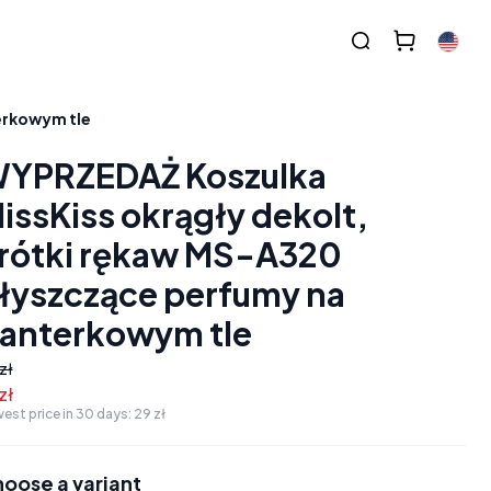
erkowym tle
YPRZEDAŻ Koszulka
issKiss okrągły dekolt,
rótki rękaw MS-A320
łyszczące perfumy na
anterkowym tle
zł
zł
est price in 30 days:
29 zł
oose a variant