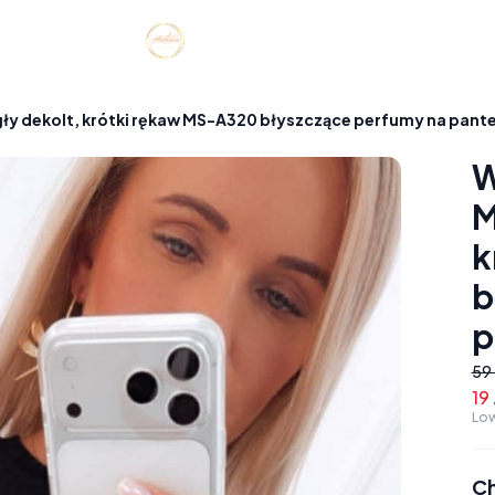
ły dekolt, krótki rękaw MS-A320 błyszczące perfumy na pant
W
M
k
b
p
59 
19 
Low
Ch