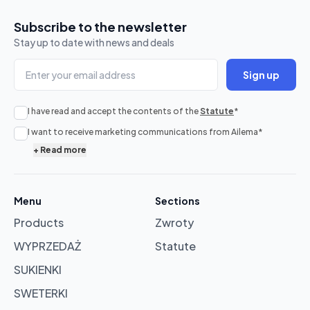
Subscribe to the newsletter
Stay up to date with news and deals
Sign up
I have read and accept the contents of the
Statute
*
No
I want to receive marketing communications from Ailema
*
products
+
Read more
in
cart
Menu
Sections
Products
Zwroty
Browse
products
WYPRZEDAŻ
Statute
SUKIENKI
SWETERKI