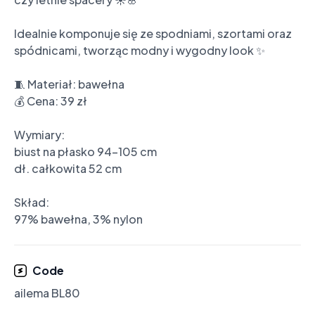
Idealnie komponuje się ze spodniami, szortami oraz 
spódnicami, tworząc modny i wygodny look ✨

🧵 Materiał: bawełna

💰 Cena: 39 zł

Wymiary:

biust na płasko 94-105 cm

dł. całkowita 52 cm

Skład:

97% bawełna, 3% nylon
Code
ailema BL80