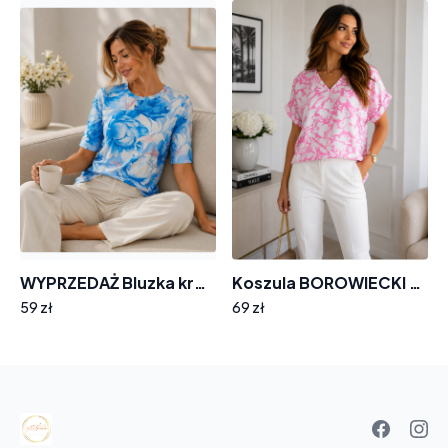
WYPRZEDAŻ Bluzka krótki rękaw KS316 EMG błękitne kwiaty
Koszula BOROWIECKI BR28 dekolt w serek malinowa w śmietankowe kwiaty
59 zł
69 zł
Your
basket