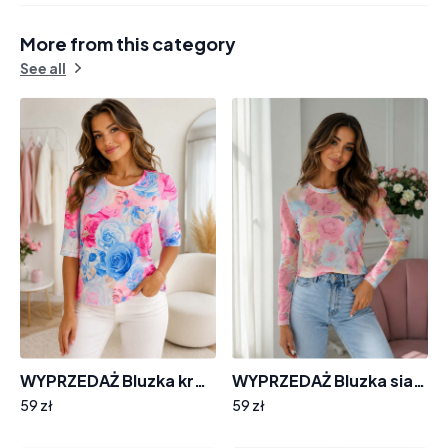
More from this category
See all
WYPRZEDAŻ Bluzka krótki rękaw EMG KS255 w różowo- błękitne kwiaty
WYPRZEDAŻ Bluzka siatka EMG w kwiaty KS974 rozmiar 42
59 zł
59 zł