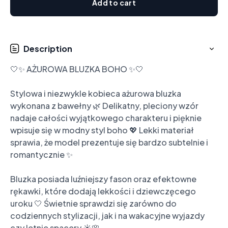
Add to cart
Description
🤍✨ AŻUROWA BLUZKA BOHO ✨🤍

Stylowa i niezwykle kobieca ażurowa bluzka 
wykonana z bawełny 🌿 Delikatny, pleciony wzór 
nadaje całości wyjątkowego charakteru i pięknie 
wpisuje się w modny styl boho 💖 Lekki materiał 
sprawia, że model prezentuje się bardzo subtelnie i 
romantycznie ✨

Bluzka posiada luźniejszy fason oraz efektowne 
rękawki, które dodają lekkości i dziewczęcego 
uroku 🤍 Świetnie sprawdzi się zarówno do 
codziennych stylizacji, jak i na wakacyjne wyjazdy 
czy letnie spacery ☀️🌸
