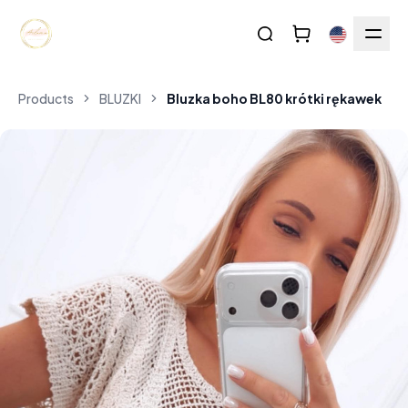
Products
BLUZKI
Bluzka boho BL80 krótki rękawek