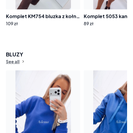
Komplet KM754 bluzka z kołnierzykiem i wiązaniem i spodnie szeroka nogawka
109 zł
89 zł
BLUZY
See all