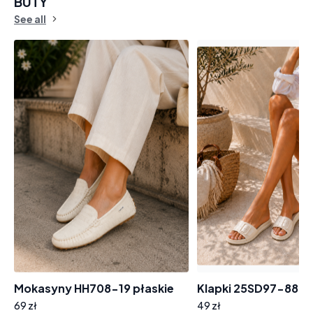
BUTY
See all
Mokasyny HH708-19 płaskie
Klapki 25SD97-8800
69 zł
49 zł