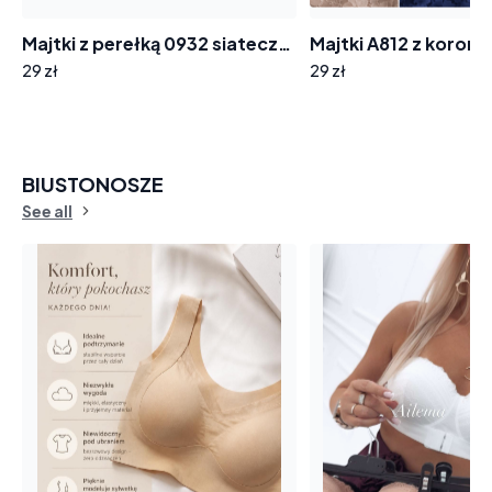
Majtki z perełką 0932 siateczka
Majtki A812 z koronk
29 zł
29 zł
BIUSTONOSZE
See all