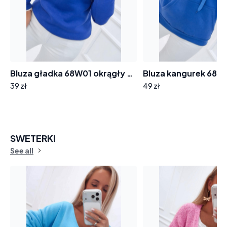
Bluza gładka 68W01 okrągły dekolt, długi rękaw
39 zł
49 zł
SWETERKI
See all