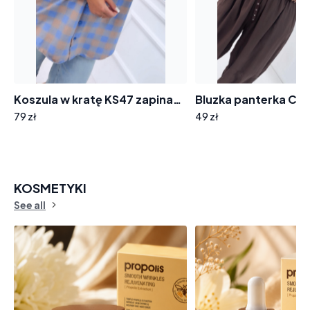
Koszula w kratę KS47 zapinana na guziki , długi rękaw błękitna w beżową kratę
79 zł
49 zł
KOSMETYKI
See all