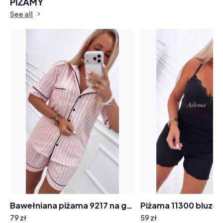
PIŻAMY
See all
Bawełniana piżama 9217 na guziki w paski, cukierek
79 zł
59 zł