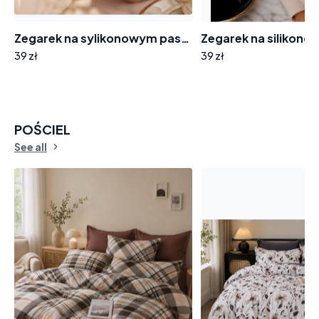
Zegarek na sylikonowym pasku 8004 tarcza cyferki cyrkonie
39 zł
39 zł
POŚCIEL
See all