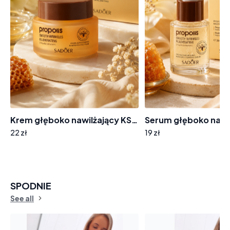
Krem głęboko nawilżający KS985 propolis
22 zł
19 zł
SPODNIE
See all