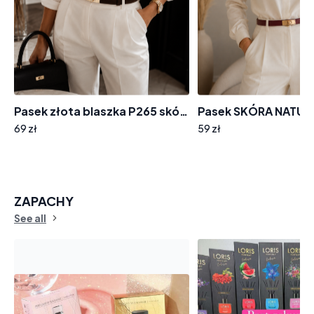
Pasek złota blaszka P265 skóra naturalna zamszowa
69 zł
59 zł
ZAPACHY
See all