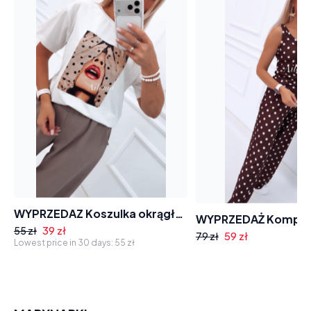
WYPRZEDAZ Koszulka okrągły dekolt krótki rękaw Megi 3342 aplikacja
39 zł
55 zł
59 zł
79 zł
Lowest price in 30 days:
55 zł