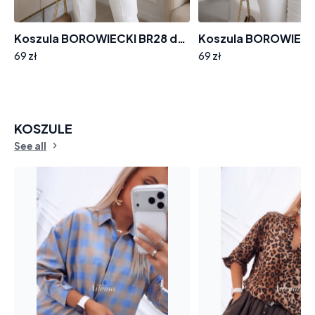
Koszula BOROWIECKI BR28 dekolt w serek malinowa w śmietankowe kwiaty
69 zł
69 zł
KOSZULE
See all