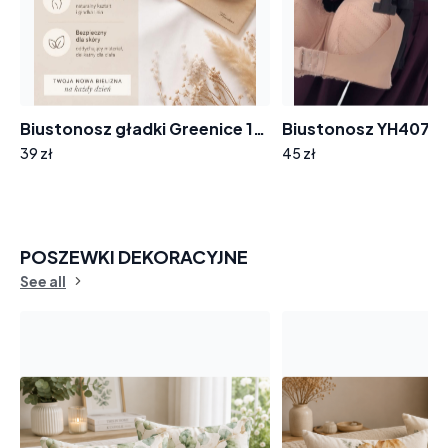
Biustonosz gładki Greenice 1547 z siateczką i napisem
39 zł
45 zł
POSZEWKI DEKORACYJNE
See all