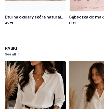
Etui na okulary skóra naturalna BRE-10 z zawieszką
49 zł
12 zł
PASKI
See all