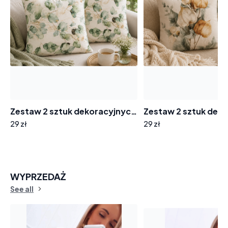
Zestaw 2 sztuk dekoracyjnych poszewek na poduszki 42x42cm DM0762 zielono-złote listki
29 zł
29 zł
WYPRZEDAŻ
See all