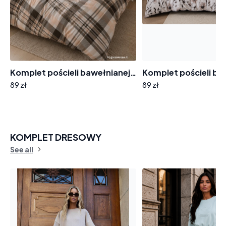
Komplet pościeli bawełnianej B333 kratka
89 zł
89 zł
KOMPLET DRESOWY
See all