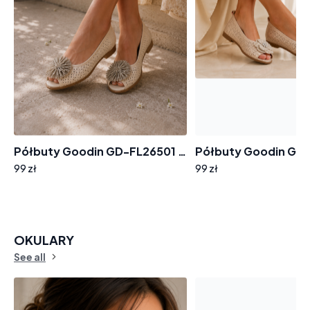
Półbuty Goodin GD-FL26501 ażurek
99 zł
99 zł
OKULARY
See all