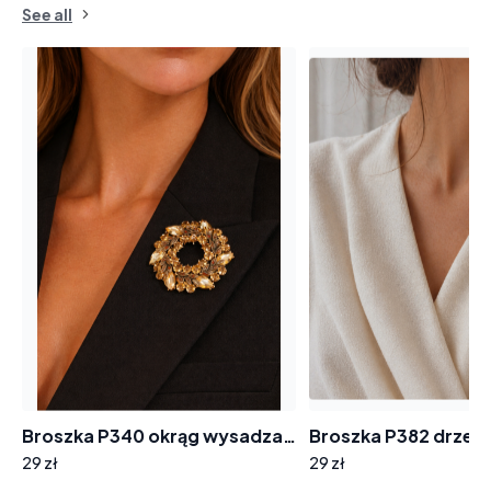
See all
Broszka P340 okrąg wysadzany cyrkoniami
Broszka P382 drzew
29 zł
29 zł