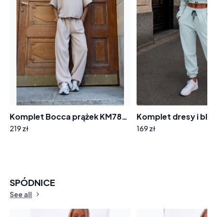
Komplet Bocca prążek KM788 spodnie ze ściągaczem i bluzka krótki rękaw
219 zł
169 zł
SPÓDNICE
See all