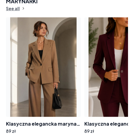
MARYNARKI
See all
Klasyczna elegancka marynarka Borowiecki MR36 zapinana na guzik, karmel
89 zł
89 zł