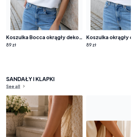
Koszulka Bocca okrągły dekolt krótki rękaw BL877 aplikacja dzianinowe serce
89 zł
89 zł
SANDAŁY I KLAPKI
See all