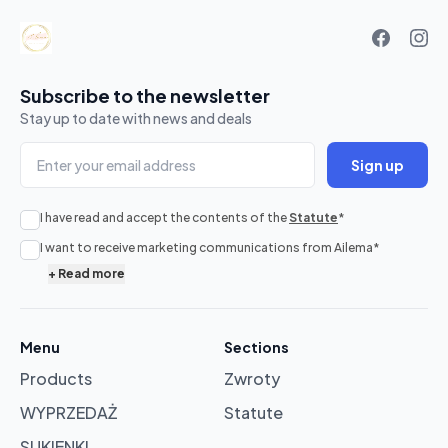
Subscribe to the newsletter
Stay up to date with news and deals
Sign up
I have read and accept the contents of the
Statute
*
No
I want to receive marketing communications from Ailema
*
products
+
Read more
in
cart
Menu
Sections
Products
Zwroty
Browse
products
WYPRZEDAŻ
Statute
SUKIENKI