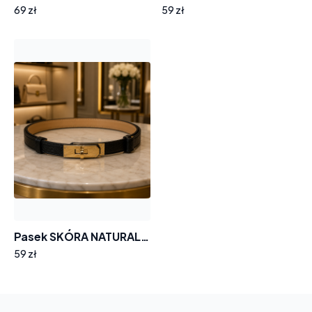
69 zł
59 zł
Pasek SKÓRA NATURALNA złota blaszka 26-030
59 zł
Your
basket