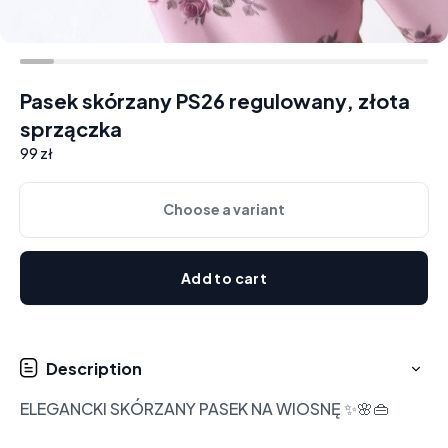
Pasek skórzany PS26 regulowany, złota
sprzączka
99 zł
Choose a variant
Add to cart
Description
ELEGANCKI SKÓRZANY PASEK NA WIOSNĘ ✨🌸👜
