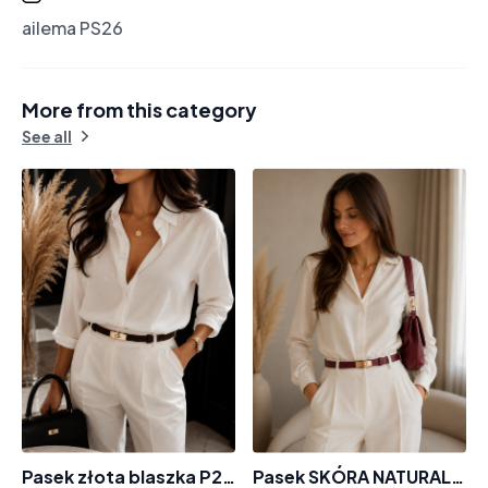
ailema PS26
More from this category
See all
Pasek złota blaszka P265 skóra naturalna zamszowa
Pasek SKÓRA NATURALNA P325 złota blaszka