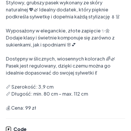
Stylowy, grubszy pasek wykonany ze skóry 
naturalnej 💖🌿 Idealny dodatek, który pięknie 
podkreśla sylwetkę i dopełnia każdą stylizację 🌷👗

Wyposażony w eleganckie, złote zapięcie ✨🌼 
Dodaje klasy i świetnie komponuje się zarówno z 
sukienkami, jak i spodniami 🌸💕

Dostępny w ślicznych, wiosennych kolorach 🌈🌿 
Pasek jest regulowany, dzięki czemu można go 
idealnie dopasować do swojej sylwetki 💃

📏 Szerokość: 3,9 cm

📏 Długość: min. 80 cm – max. 112 cm

💰 Cena: 99 zł
Code