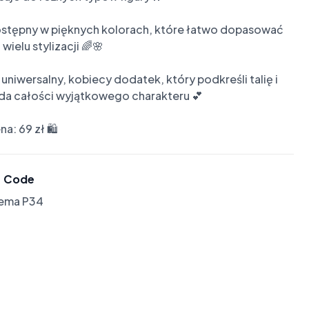
stępny w pięknych kolorach, które łatwo dopasować 
wielu stylizacji 🌈🌸

 uniwersalny, kobiecy dodatek, który podkreśli talię i 
da całości wyjątkowego charakteru 💕

a: 69 zł 🛍️
Code
lema P34