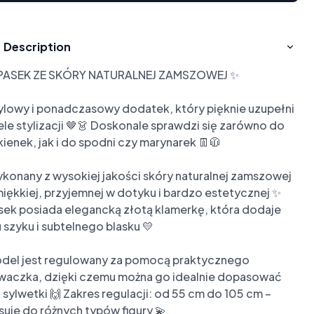
Description
PASEK ZE SKÓRY NATURALNEJ ZAMSZOWEJ ✨

ylowy i ponadczasowy dodatek, który pięknie uzupełni 
ele stylizacji 🤎👗 Doskonale sprawdzi się zarówno do 
kienek, jak i do spodni czy marynarek 👖🧥

konany z wysokiej jakości skóry naturalnej zamszowej 
miękkiej, przyjemnej w dotyku i bardzo estetycznej ✨ 
sek posiada elegancką złotą klamerkę, która dodaje 
 szyku i subtelnego blasku 💛

del jest regulowany za pomocą praktycznego 
waczka, dzięki czemu można go idealnie dopasować 
 sylwetki 🙌 Zakres regulacji: od 55 cm do 105 cm – 
suje do różnych typów figury 💫
