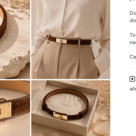
Do
do 
To
na
Cen
ai