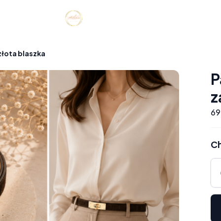
łota blaszka
P
z
69
Ch