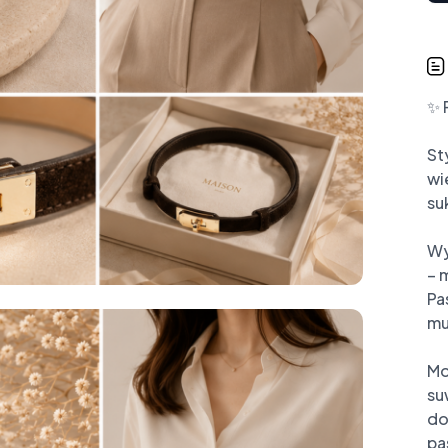
✨ 
St
wi
su
Wy
– 
Pa
mu
Mo
su
do
pa