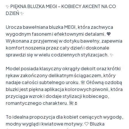
✨ PIĘKNA BLUZKA MEGI – KOBIECY AKCENT NA CO 
DZIEŃ ✨

Urocza bawełniana bluzka MEGI, która zachwyca 
wygodnym fasonem i efektownymi detalami. 💖 
Wykonana z przyjemnej w dotyku bawełny, zapewnia 
komfort noszenia przez cały dzień i doskonale 
sprawdzi się w wielu codziennych stylizacjach. ✨

Model posiada klasyczny okrągły dekolt oraz krótki 
rękaw zakończony delikatnym ściągaczem, który 
nadaje całości subtelnego uroku. 🌸 Główną ozdobą 
bluzki jest piękna aplikacja kolorowych piwonii, która 
przyciąga wzrok i dodaje stylizacji kobiecego, 
romantycznego charakteru. 🌺🌷

To idealna propozycja dla kobiet ceniących wygodę, 
modny wygląd i kwiatowe motywy. 🤍 Bluzka 