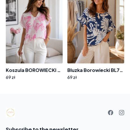
Koszula BOROWIECKI dekolt w serek śmietankowa w kwiaty rozm. 36
Bluzka Borowiecki BL77 okrągły dekolt, ściągacz w pasie rękaw falbanka, granatowa w białe kwiaty rozmiar 40
69 zł
69 zł
Your
basket
Subscribe to the newsletter