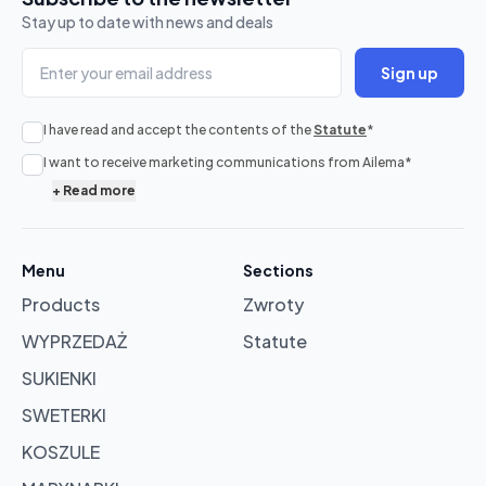
Stay up to date with news and deals
Sign up
I have read and accept the contents of the
Statute
*
No
I want to receive marketing communications from Ailema
*
products
+
Read more
in
cart
Menu
Sections
Products
Zwroty
Browse
products
WYPRZEDAŻ
Statute
SUKIENKI
SWETERKI
KOSZULE