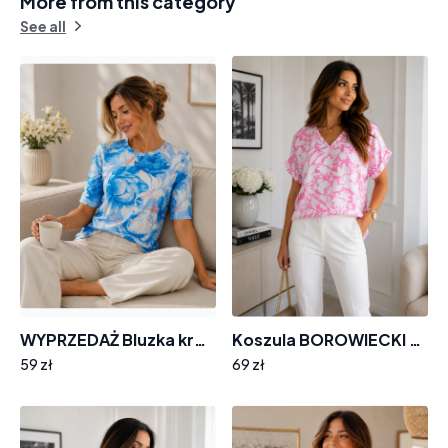
More from this category
See all
WYPRZEDAŻ Bluzka krótki rękaw KS316 EMG błękitne kwiaty
Koszula BOROWIECKI BR28 dekolt w serek malinowa w śmietankowe kwiaty
59 zł
69 zł