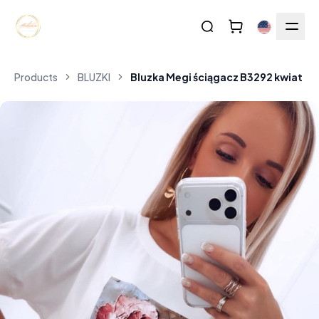
Products
BLUZKI
Bluzka Megi ściągacz B3292 kwiat