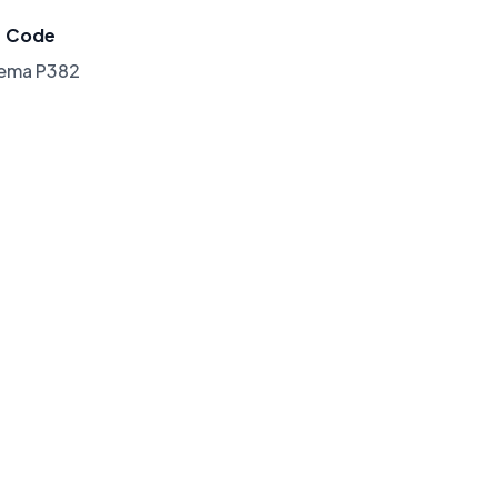
Code
lema P382