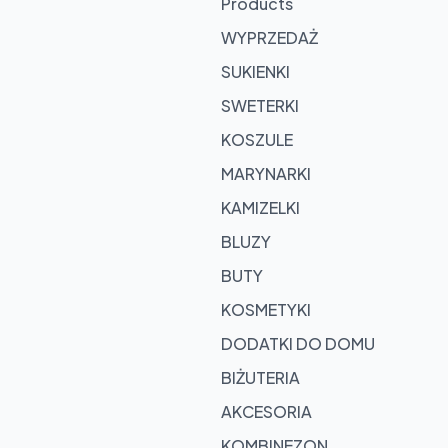
Products
WYPRZEDAŻ
SUKIENKI
SWETERKI
KOSZULE
roducts
MARYNARKI
 cart
KAMIZELKI
rowse
BLUZY
oducts
BUTY
KOSMETYKI
DODATKI DO DOMU
BIŻUTERIA
AKCESORIA
KOMBINEZON