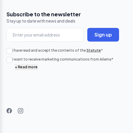
Subscribe to the newsletter
Stay up to date with news and deals
Sign up
No p
I have read and accept the contents of the
Statute
*
in
I want to receive marketing communications from Ailema
*
+
Read more
B
pr