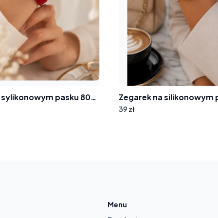
Zegarek na sylikonowym pasku 8004 tarcza cyferki cyrkonie
39 zł
ur
sket
Menu