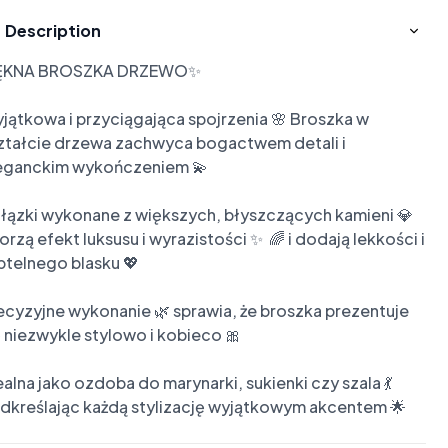
Description
ĘKNA BROSZKA DRZEWO✨

jątkowa i przyciągająca spojrzenia 🌸 Broszka w 
ztałcie drzewa zachwyca bogactwem detali i 
eganckim wykończeniem 💫

łązki wykonane z większych, błyszczących kamieni 💎 
orzą efekt luksusu i wyrazistości ✨  🌈 i dodają lekkości i 
btelnego blasku 💖

ecyzyjne wykonanie 🌿 sprawia, że broszka prezentuje 
ę niezwykle stylowo i kobieco 🎀

ealna jako ozdoba do marynarki, sukienki czy szala 💃 
dkreślając każdą stylizację wyjątkowym akcentem 🌟