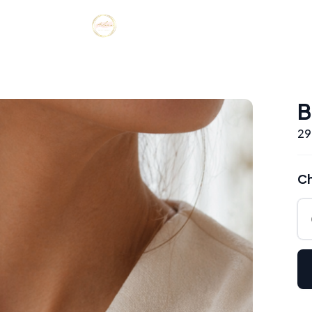
B
29
Ch