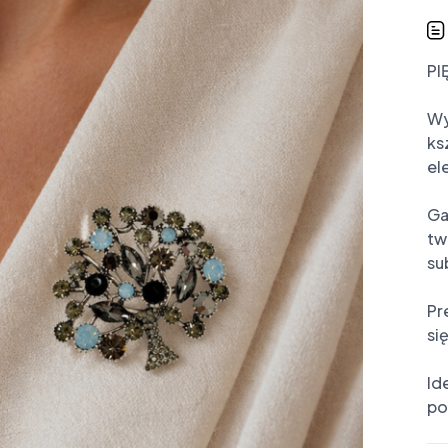
PI
Wy
ks
el
Ga
tw
su
Pr
si
Id
po