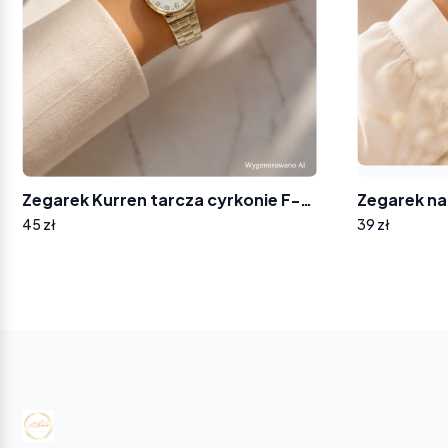
Zegarek Kurren tarcza cyrkonie F-7721
45 zł
39 zł
Yo
ba