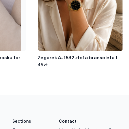
Zegarek na silikonowym pasku tarcza z cyrkoniami 8012
Zegarek A-1532 złota bransoleta tarcza wskazówki
45 zł
Sections
Contact