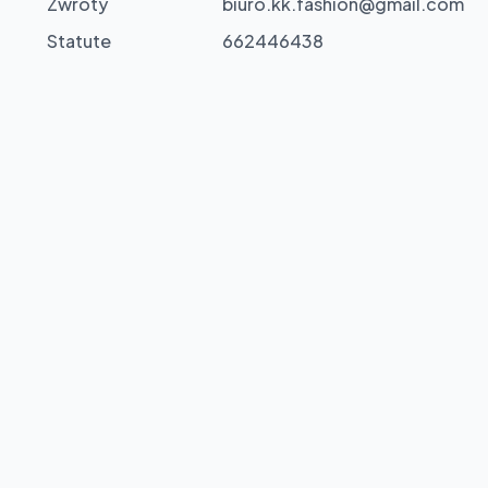
Zwroty
biuro.kk.fashion@gmail.com
Statute
662446438