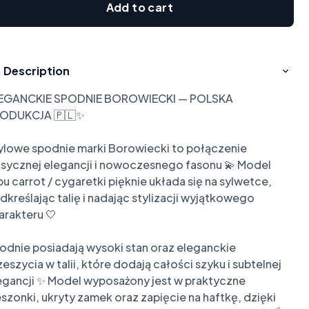
Add to cart
Description
EGANCKIE SPODNIE BOROWIECKI — POLSKA 
ODUKCJA 🇵🇱✨

ylowe spodnie marki Borowiecki to połączenie 
asycznej elegancji i nowoczesnego fasonu 💫 Model 
pu carrot / cygaretki pięknie układa się na sylwetce, 
dkreślając talię i nadając stylizacji wyjątkowego 
arakteru 🤍

odnie posiadają wysoki stan oraz eleganckie 
zeszycia w talii, które dodają całości szyku i subtelnej 
egancji ✨ Model wyposażony jest w praktyczne 
eszonki, ukryty zamek oraz zapięcie na haftkę, dzięki 