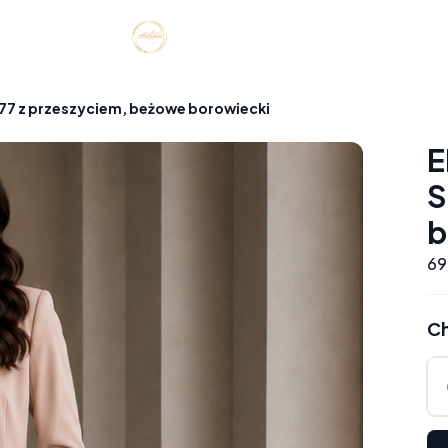
77 z przeszyciem, beżowe borowiecki
E
S
b
69
Ch