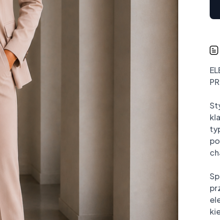
EL
PR
St
kl
ty
po
ch
Sp
pr
el
ki