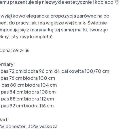
emu prezentuje się niezwykle estetycznie i kobieco 👌

 wyjątkowo elegancka propozycja zarówno na co 
ień, do pracy, jak i na większe wyjścia 🌷 Świetnie 
mponują się z marynarką tej samej marki, tworząc 
ękny i stylowy komplet 💃

Cena: 69 zł 🔥

miary:

 pas 72 cm biodra 96 cm  dł. całkowita 100/70 cm

 pas 76 cm biodra 100 cm

 pas 80 cm biodra 104 cm

 pas 84 cm biodra 108 cm

 pas 88 cm biodra 112 cm

 pas 92 cm biodra 116 cm

ad:

% poliester, 30% wiskoza 