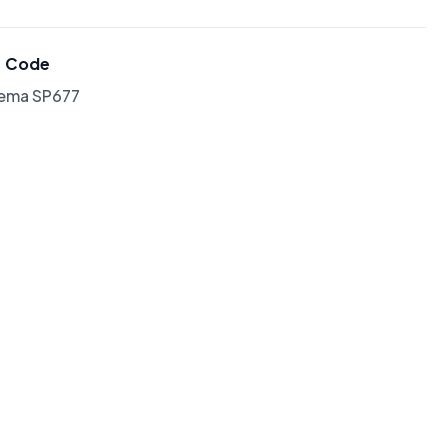
Code
lema SP677