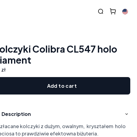
olczyki Colibra CL547 holo
iament
 zł
Add to cart
Description
złacane kolczyki z dużym, owalnym,  kryształem  holo 
eciosa to prawdziwie efektowna biżuteria.
