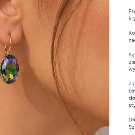
Pr
kr
Ko
na
Są
za
wy
Z 
bl
do
sty
Dł
Sz