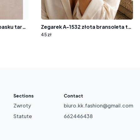
Zegarek na silikonowym pasku tarcza z cyrkoniami 8012
Zegarek A-1532 złota bransoleta tarcza wskazówki
45 zł
Sections
Contact
Zwroty
biuro.kk.fashion@gmail.com
Statute
662446438