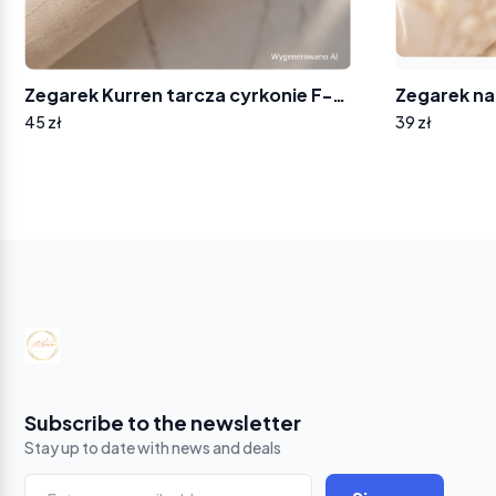
Zegarek Kurren tarcza cyrkonie F-7721
45 zł
39 zł
Yo
ba
Subscribe to the newsletter
Stay up to date with news and deals