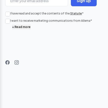
Sign up
No p
I have read and accept the contents of the
Statute
*
in
I want to receive marketing communications from Ailema
*
+
Read more
B
pr