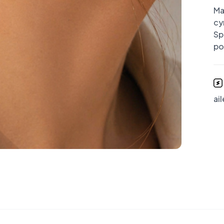
Ma
cyn
Sp
po
ai