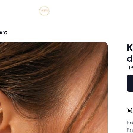
ment
K
d
119
Po
Pr