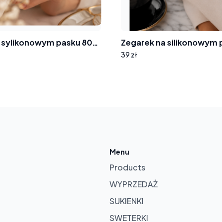
Zegarek na sylikonowym pasku 8004 tarcza cyferki cyrkonie
39 zł
ur
sket
Menu
Products
WYPRZEDAŻ
SUKIENKI
SWETERKI