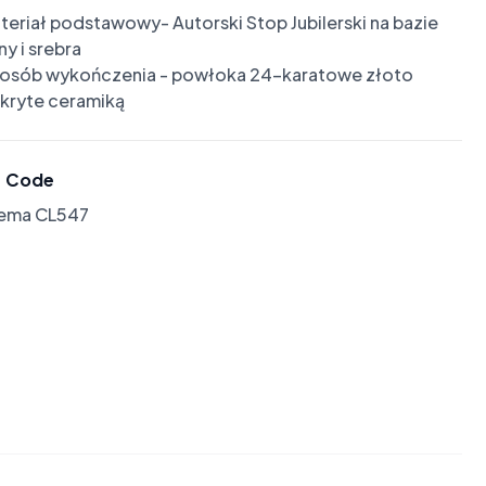
teriał podstawowy- Autorski Stop Jubilerski na bazie 
y i srebra

osób wykończenia - powłoka 24-karatowe złoto 
kryte ceramiką
Code
lema CL547