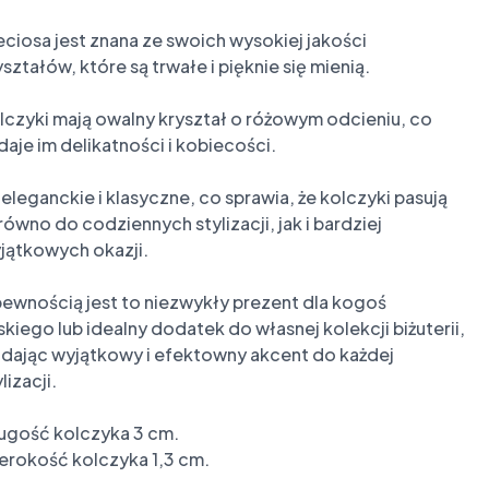
eciosa jest znana ze swoich wysokiej jakości 
yształów, które są trwałe i pięknie się mienią.

lczyki mają owalny kryształ o różowym odcieniu, co 
daje im delikatności i kobiecości.

 eleganckie i klasyczne, co sprawia, że kolczyki pasują 
równo do codziennych stylizacji, jak i bardziej 
jątkowych okazji.

pewnością jest to niezwykły prezent dla kogoś 
iskiego lub idealny dodatek do własnej kolekcji biżuterii, 
dając wyjątkowy i efektowny akcent do każdej 
lizacji.

ugość kolczyka 3 cm.

erokość kolczyka 1,3 cm.
