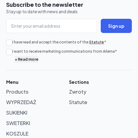
Subscribe to the newsletter
Stay up to date with news and deals
Sign up
I have read and accept the contents of the
Statute
*
No
I want to receive marketing communications from Ailema
*
products
+
Read more
in
cart
Menu
Sections
Products
Zwroty
Browse
products
WYPRZEDAŻ
Statute
SUKIENKI
SWETERKI
KOSZULE