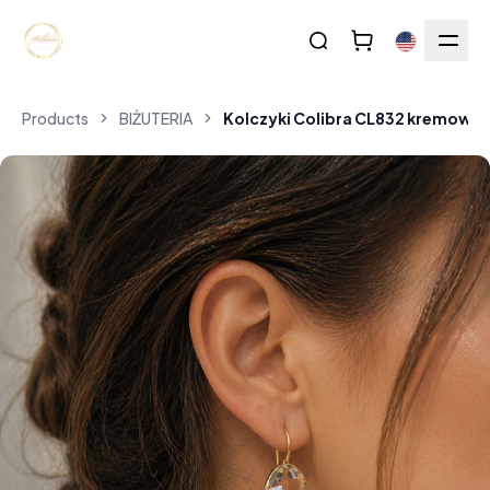
Products
BIŻUTERIA
Kolczyki Colibra CL832 kremowy