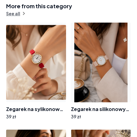
More from this category
See all
Zegarek na sylikonowym pasku 8004 tarcza cyferki cyrkonie
Zegarek na silikonowym pasku tarcza z cyrkoniami 8012
39 zł
39 zł