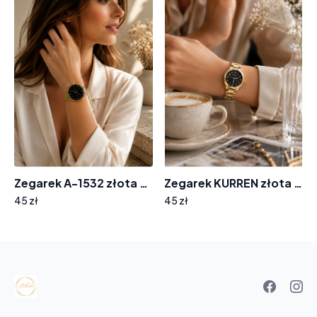
Zegarek A-1532 złota bransoleta tarcza wskazówki
Zegarek KURREN złota bransoleta ZF-8564
45 zł
45 zł
Your
basket