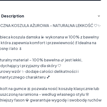
Description
ICZNA KOSZULA AŻUROWA – NATURALNA LEKKOŚĆ 🤍✨

bieca koszula damska 💫 wykonana w 100% z bawełny 
, która zapewnia komfort i przewiewność 💃 Idealna na 
snę i lato 🌷

turalny materiał – 100% bawełna 🌿 jest lekki, 
dychający i przyjazny dla skóry 🤍

urowy wzór ✨ dodaje całości delikatności i 
mantycznego charakteru 💕

kolt na gumce 🎀 pozwala nosić koszulę klasycznie lub 
uszczoną na ramiona – według własnego stylu 🌸

źniejszy fason 💎 gwarantuje wygodę i swobodę ruchów 