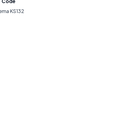
Code
lema KS132