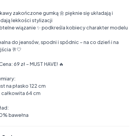
kawy zakończone gumką 🌼 pięknie się układają i 
dają lekkości stylizacji

btelne wiązanie ✨ podkreśla kobiecy charakter modelu

ealna do jeansów, spodni i spódnic – na co dzień i na 
ścia 🥂🤍

 Cena: 69 zł – MUST HAVE! 🔥

miary:

ust na płasko 122 cm

. całkowita 64 cm

ad:

0% bawełna