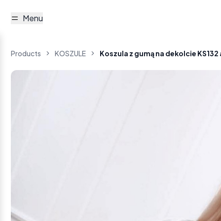
Menu
Products
KOSZULE
Koszula z gumą na dekolcie KS132