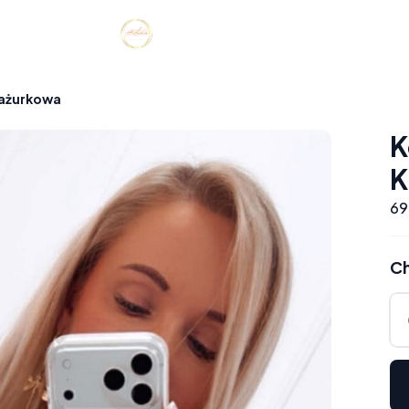
 ażurkowa
K
K
69
Ch