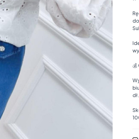
Rę
do
Su
Id
wyj
💰
Wy
bi
dł
Skł
10