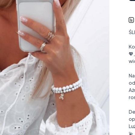
ŚL
Ko
💖
wio
Na
od
Aż
ro
De
op
Lu
💫
