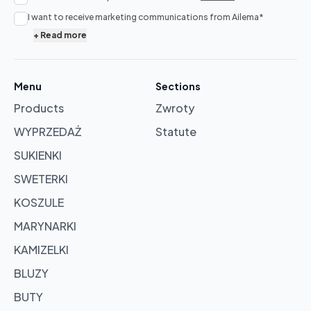
No
I want to receive marketing communications from Ailema
*
products
+
Read more
in
cart
Menu
Sections
Products
Zwroty
Browse
products
WYPRZEDAŻ
Statute
SUKIENKI
SWETERKI
KOSZULE
MARYNARKI
KAMIZELKI
BLUZY
BUTY