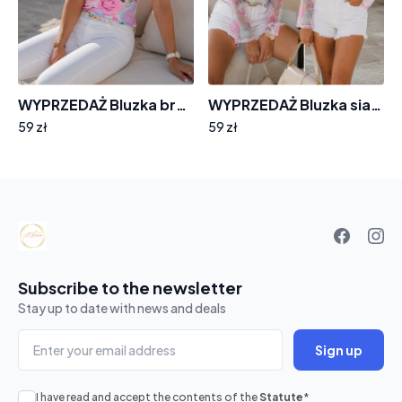
WYPRZEDAŻ Bluzka brzoskwinka EMG BL693 kwiaty różowo-błękitne r.36
WYPRZEDAŻ Bluzka siatka EMG BL796 miętowo-różowe kwiaty r. 40
59 zł
59 zł
Your
basket
Subscribe to the newsletter
Stay up to date with news and deals
Sign up
I have read and accept the contents of the
Statute
*