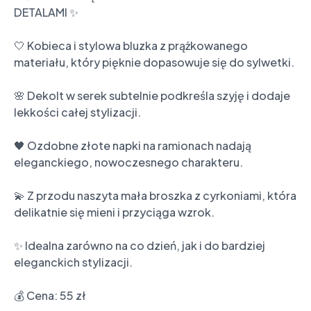
DETALAMI ✨

🤍 Kobieca i stylowa bluzka z prążkowanego 
materiału, który pięknie dopasowuje się do sylwetki.

🌸 Dekolt w serek subtelnie podkreśla szyję i dodaje 
lekkości całej stylizacji.

🖤 Ozdobne złote napki na ramionach nadają 
eleganckiego, nowoczesnego charakteru.

💫 Z przodu naszyta mała broszka z cyrkoniami, która 
delikatnie się mieni i przyciąga wzrok.

✨ Idealna zarówno na co dzień, jak i do bardziej 
eleganckich stylizacji.

💰 Cena: 55 zł
