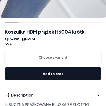
Koszulka HDM prążek H6004 krótki
rękaw, guziki
55 zł
Choose a variant
Add to cart
Description
✨ ŚLICZNA PRĄŻKOWANA BLUZKA ZE ZŁOTYMI 