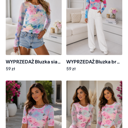
WYPRZEDAŻ Bluzka siatka EMG BL479 pastelowe kwiaty r. 36
WYPRZEDAŻ Bluzka brzoskwinka EMG BL879 niebiesko fuksjowe kwiaty r.36
59 zł
59 zł