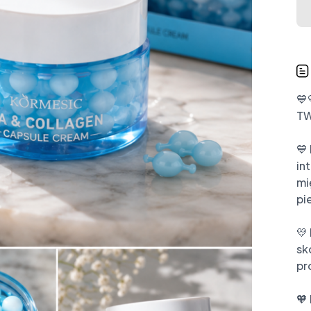
💙
TW
💙
in
mi
pie
💛
sk
pr
🧡