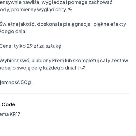
tensywnie nawilża, wygładza i pomaga zachować 
ody, promienny wygląd cery. 🌸

 Świetna jakość, doskonała pielęgnacja i piękne efekty 
żdego dnia!

 Cena: tylko 29 zł za sztukę

️ Wybierz swój ulubiony krem lub skompletuj cały zestaw 
zadbaj o swoją cerę każdego dnia! ✨💕

jemność 50g.
Code
lema KR17