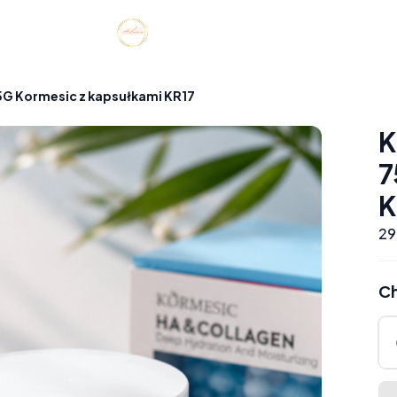
5G Kormesic z kapsułkami KR17
K
7
K
29
Ch