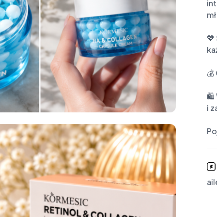
in
mł
💖
ka
💰
🛍
i 
Po
ai