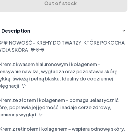
Out of stock
Description
💛🧡 NOWOŚĆ – KREMY DO TWARZY, KTÓRE POKOCHA 
OJA SKÓRA! 🧡💛💙

 Krem z kwasem hialuronowym i kolagenem – 
tensywnie nawilża, wygładza oraz pozostawia skórę 
ękką, świeżą i pełną blasku. Idealny do codziennej 
lęgnacji. 💦

 Krem ze złotem i kolagenem – pomaga uelastycznić 
órę, poprawia jej jędrność i nadaje cerze zdrowy, 
omienny wygląd. ✨

 Krem z retinolem i kolagenem – wspiera odnowę skóry, 