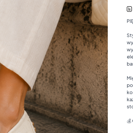
PI
St
wy
wy
el
ba
Mi
po
ko
ka
st
💰 