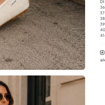
Dł.
36
37
38
39
40
41
ai