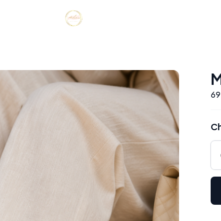
M
69
Ch