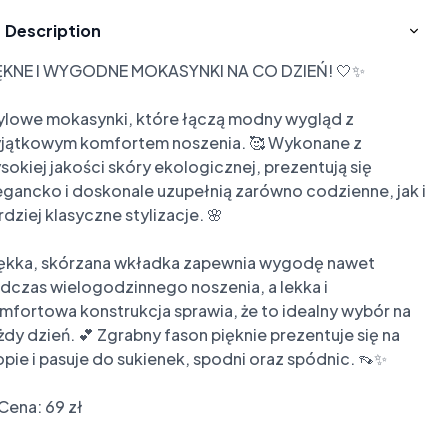
Description
ĘKNE I WYGODNE MOKASYNKI NA CO DZIEŃ! 🤍✨

ylowe mokasynki, które łączą modny wygląd z 
jątkowym komfortem noszenia. 🥰 Wykonane z 
sokiej jakości skóry ekologicznej, prezentują się 
egancko i doskonale uzupełnią zarówno codzienne, jak i 
rdziej klasyczne stylizacje. 🌸

ękka, skórzana wkładka zapewnia wygodę nawet 
dczas wielogodzinnego noszenia, a lekka i 
mfortowa konstrukcja sprawia, że to idealny wybór na 
żdy dzień. 💕 Zgrabny fason pięknie prezentuje się na 
opie i pasuje do sukienek, spodni oraz spódnic. 👡✨

Cena: 69 zł
