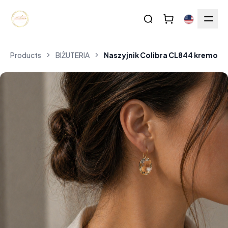
Products
BIŻUTERIA
Naszyjnik Colibra CL844 kremow