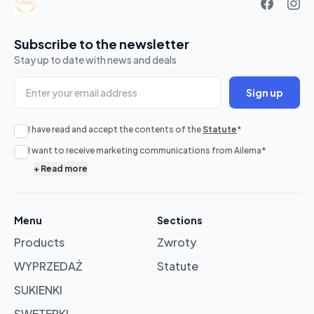
Subscribe to the newsletter
Stay up to date with news and deals
Sign up
I have read and accept the contents of the
Statute
*
No
I want to receive marketing communications from Ailema
*
products
+
Read more
in
cart
Menu
Sections
Products
Zwroty
Browse
products
WYPRZEDAŻ
Statute
SUKIENKI
SWETERKI