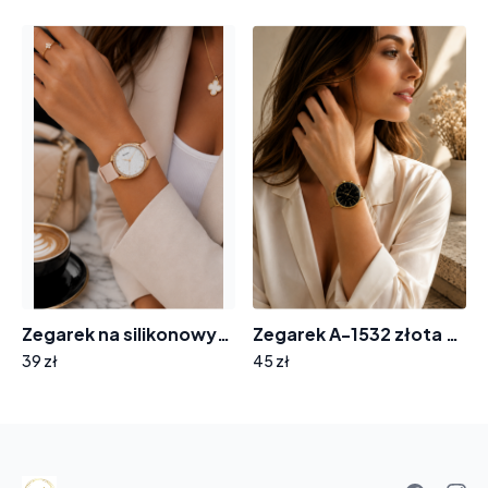
Zegarek na silikonowym pasku tarcza z cyrkoniami 8012
Zegarek A-1532 złota bransoleta tarcza wskazówki
39 zł
45 zł
Your
basket