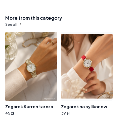
More from this category
See all
Zegarek Kurren tarcza cyrkonie F-7721
Zegarek na sylikonowym pasku 8004 tarcza cyferki cyrkonie
45 zł
39 zł