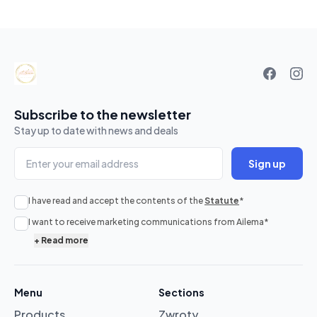
Your
basket
Subscribe to the newsletter
Stay up to date with news and deals
Sign up
I have read and accept the contents of the
Statute
*
No
I want to receive marketing communications from Ailema
*
products
+
Read more
in
cart
Menu
Sections
Products
Zwroty