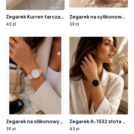
Zegarek Kurren tarcza cyrkonie F-7721
Zegarek na sylikonowym pasku 8004 tarcza cyferki cyrkonie
45 zł
39 zł
Zegarek na silikonowym pasku tarcza z cyrkoniami 8012
Zegarek A-1532 złota bransoleta tarcza wskazówki
39 zł
45 zł