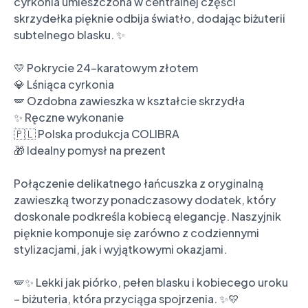
cyrkonia umieszczona w centralnej części 
skrzydełka pięknie odbija światło, dodając biżuterii 
subtelnego blasku. ✨

💛 Pokrycie 24-karatowym złotem

💎 Lśniąca cyrkonia

🪽 Ozdobna zawieszka w kształcie skrzydła

✨ Ręczne wykonanie

🇵🇱 Polska produkcja COLIBRA

🎁 Idealny pomysł na prezent

Połączenie delikatnego łańcuszka z oryginalną 
zawieszką tworzy ponadczasowy dodatek, który 
doskonale podkreśla kobiecą elegancję. Naszyjnik 
pięknie komponuje się zarówno z codziennymi 
stylizacjami, jak i wyjątkowymi okazjami.

🪽✨ Lekki jak piórko, pełen blasku i kobiecego uroku 
– biżuteria, która przyciąga spojrzenia. ✨💛