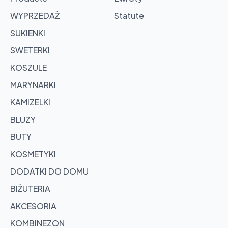
Browse
products
WYPRZEDAŻ
Statute
SUKIENKI
SWETERKI
KOSZULE
MARYNARKI
KAMIZELKI
BLUZY
BUTY
KOSMETYKI
DODATKI DO DOMU
BIŻUTERIA
AKCESORIA
KOMBINEZON