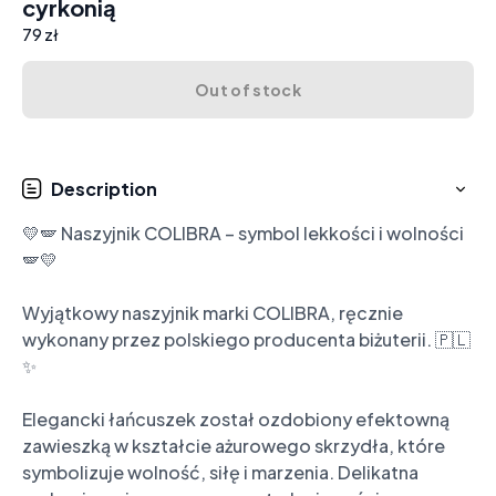
cyrkonią
79 zł
Out of stock
Description
💛🪽 Naszyjnik COLIBRA – symbol lekkości i wolności 
🪽💛

Wyjątkowy naszyjnik marki COLIBRA, ręcznie 
wykonany przez polskiego producenta biżuterii. 🇵🇱
✨

Elegancki łańcuszek został ozdobiony efektowną 
zawieszką w kształcie ażurowego skrzydła, które 
symbolizuje wolność, siłę i marzenia. Delikatna 