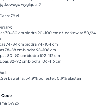
jątkowego wyglądu 🤍

Cena: 79 zł

miary: 

pas 70-80 cm biodra 90-100 cm dł. całkowita 50/24 


pas 74-84 cm biodra 94-104 cm

pas 78-88 cm biodra 98-108 cm

 pas 80-90 cm biodra 102-112 cm

L pas 82-92 cm biodra 106-116 cm

ad:

,2% bawełna, 34,9% poliester, 0,9% elastan
Code
lema GW25