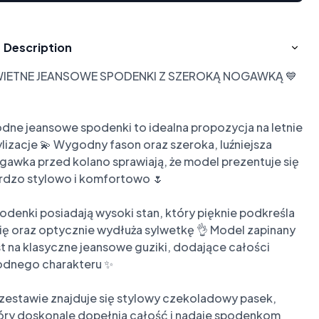
Description
IETNE JEANSOWE SPODENKI Z SZEROKĄ NOGAWKĄ 💙
dne jeansowe spodenki to idealna propozycja na letnie 
ylizacje 💫 Wygodny fason oraz szeroka, luźniejsza 
gawka przed kolano sprawiają, że model prezentuje się 
rdzo stylowo i komfortowo 🌷

odenki posiadają wysoki stan, który pięknie podkreśla 
lię oraz optycznie wydłuża sylwetkę 👌 Model zapinany 
st na klasyczne jeansowe guziki, dodające całości 
dnego charakteru ✨

zestawie znajduje się stylowy czekoladowy pasek, 
óry doskonale dopełnia całość i nadaje spodenkom 