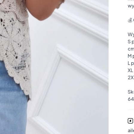
wy
💰 
Wy
S 
cm
M 
L 
XL
2X
Skł
64
ai