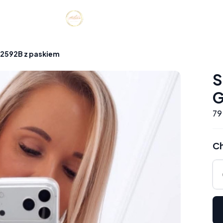
2592B z paskiem
S
G
79
Ch