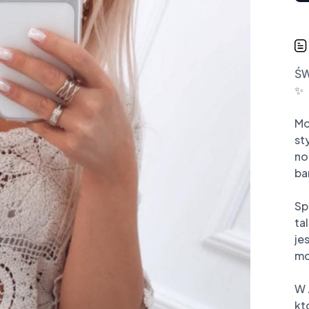
ŚW
✨

Mo
st
no
ba
Sp
ta
je
mo
W 
kt