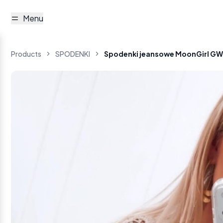
Menu
Products
SPODENKI
Spodenki jeansowe MoonGirl GW