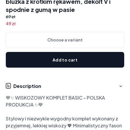
bluzka z krótkim rękawem, dekolt V i
spodnie z gumą w pasie
69 zł
49 zł
Choose a variant
Add to cart
Description
💙✨ WISKOZOWY KOMPLET BASIC – POLSKA 
PRODUKCJA ✨💙

Stylowy i niezwykle wygodny komplet wykonany z 
przyjemnej, lekkiej wiskozy 💖 Minimalistyczny fason 