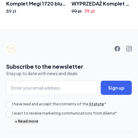
Komplet Megi 1720 bluza na zamek i spodnie lampas szeroka nogawka
WYPRZEDAŻ Komplet damski Motion MO1219 koszulka z napisem i spodenki
79 zł
89 zł
99 zł
Your
basket
Subscribe to the newsletter
Stay up to date with news and deals
Sign up
I have read and accept the contents of the
Statute
*
No
I want to receive marketing communications from Ailema
*
products
+
Read more
in