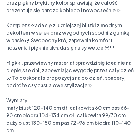
oraz piękny błękitny kolor sprawiają, że całość 
prezentuje się bardzo kobieco i nowocześnie ✨

Komplet składa się z luźniejszej bluzki z modnym 
dekoltem w serek oraz wygodnych spodni z gumką 
w pasie 🌿 Swobodny krój zapewnia komfort 
noszenia i pięknie układa się na sylwetce ☀️🤍

Miękki, przewiewny materiał sprawdzi się idealnie na 
cieplejsze dni, zapewniając wygodę przez cały dzień 
🌸 To doskonała propozycja na co dzień, spacery, 
podróże czy casualowe stylizacje ✨

Wymiary:

mały biust 120-140 cm dł. całkowita 60 cm pas 66-
90 cm biodra 104-134 cm dł. całkowita 99/70 cm

duży biust 130-150 cm pas 72-96 cm biodra 110-140 
cm
