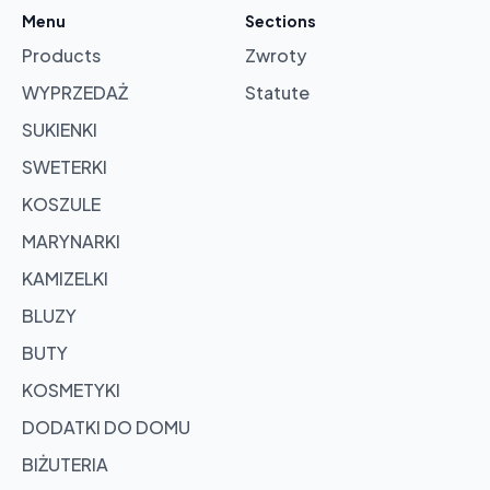
cart
Menu
Sections
Products
Zwroty
Browse
products
WYPRZEDAŻ
Statute
SUKIENKI
SWETERKI
KOSZULE
MARYNARKI
KAMIZELKI
BLUZY
BUTY
KOSMETYKI
DODATKI DO DOMU
BIŻUTERIA