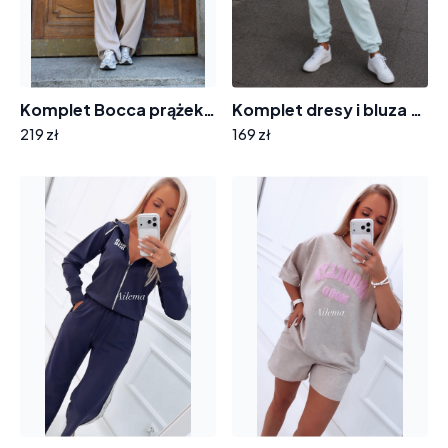
Komplet Bocca prążek KM788 spodnie ze ściągaczem i bluzka krótki rękaw
Komplet dresy i bluza ściągana K529 z koroną
219 zł
169 zł