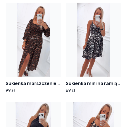
Sukienka marszczenie SK753 jesienne kwiatuszki
Sukienka mini na ramiączkach SK548 panterka
99 zł
69 zł