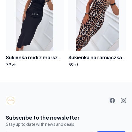
Sukienka midi z marszczeniem SK776 wiązana na szyi
Sukienka na ramiączkach beżowa SK321 panterka
79 zł
59 zł
Your
basket
Subscribe to the newsletter
Stay up to date with news and deals