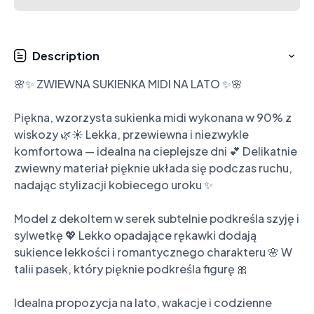
Description
🌸✨ ZWIEWNA SUKIENKA MIDI NA LATO ✨🌸

Piękna, wzorzysta sukienka midi wykonana w 90% z 
wiskozy 🌿☀️ Lekka, przewiewna i niezwykle 
komfortowa — idealna na cieplejsze dni 💕 Delikatnie 
zwiewny materiał pięknie układa się podczas ruchu, 
nadając stylizacji kobiecego uroku ✨

Model z dekoltem w serek subtelnie podkreśla szyję i 
sylwetkę 💖 Lekko opadające rękawki dodają 
sukience lekkości i romantycznego charakteru 🌸 W 
talii pasek, który pięknie podkreśla figurę 🎀

Idealna propozycja na lato, wakacje i codzienne 