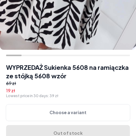
WYPRZEDAŻ Sukienka 5608 na ramiączka
ze stójką 5608 wzór
69 zł
19 zł
Lowest price in 30 days:
39 zł
Choose a variant
Out of stock