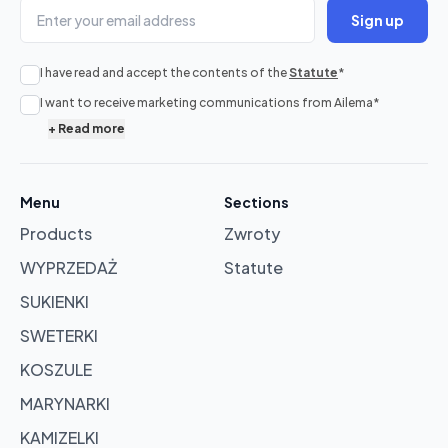
Sign up
I have read and accept the contents of the
Statute
*
No
I want to receive marketing communications from Ailema
*
products
+
Read more
in
cart
Menu
Sections
Products
Zwroty
Browse
products
WYPRZEDAŻ
Statute
SUKIENKI
SWETERKI
KOSZULE
MARYNARKI
KAMIZELKI