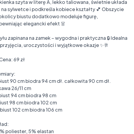
kienka szyta w literę A, lekko taliowana, świetnie układa 
ę na sylwetce i podkreśla kobiece kształty 💕 Obszycie 
okolicy biustu dodatkowo modeluje figurę, 
pewniając elegancki efekt 👗

tyłu zapinana na zamek – wygodna i praktyczna 🔒 Idealna 
 przyjęcia, uroczystości i wyjątkowe okazje ✨🥂

Cena: 69 zł

miary:

biust 90 cm biodra 94 cm dł. całkowita 90 cm dł. 
kawa 26/11 cm

biust 94 cm biodra 98 cm

biust 98 cm biodra 102 cm

 biust 102 cm biodra 106 cm

ad:

% poliester, 5% elastan