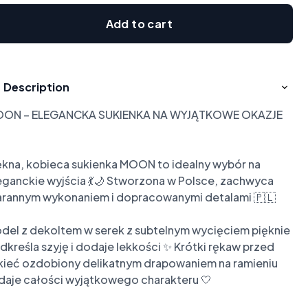
Add to cart
Description
ON – ELEGANCKA SUKIENKA NA WYJĄTKOWE OKAZJE 
ękna, kobieca sukienka MOON to idealny wybór na 
eganckie wyjścia 💃🌙 Stworzona w Polsce, zachwyca 
arannym wykonaniem i dopracowanymi detalami 🇵🇱

del z dekoltem w serek z subtelnym wycięciem pięknie 
dkreśla szyję i dodaje lekkości ✨ Krótki rękaw przed 
kieć ozdobiony delikatnym drapowaniem na ramieniu 
daje całości wyjątkowego charakteru 🤍
