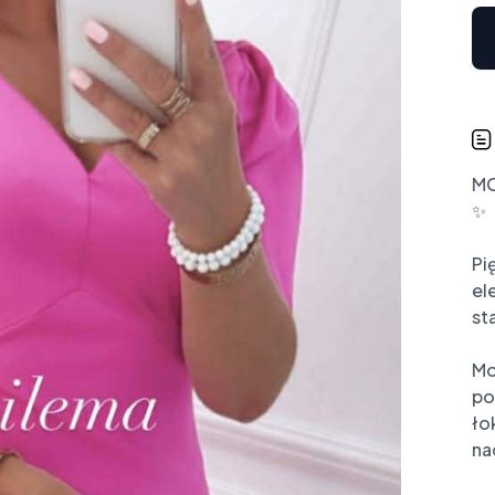
MO
✨

Pi
el
st
Mo
po
ło
na