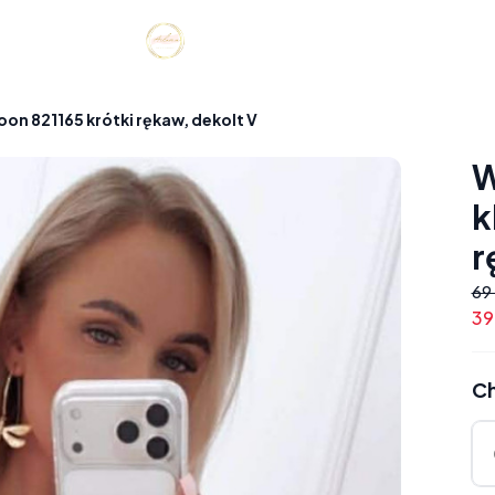
n 821165 krótki rękaw, dekolt V
W
k
r
69 
39
Ch