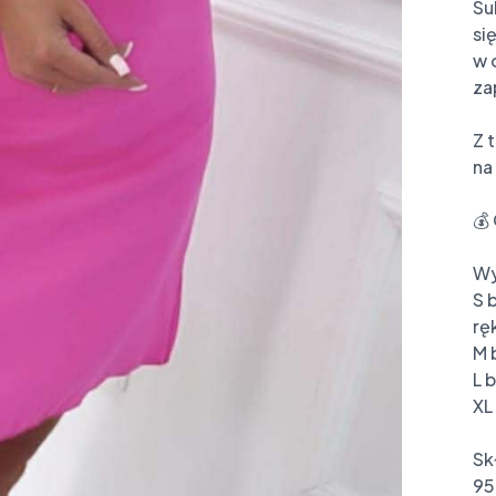
Su
si
w 
za
Z 
na
💰 
Wy
S 
rę
M 
L 
XL
Skł
95