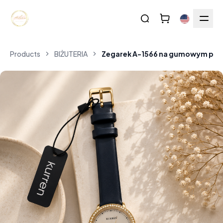
Products
BIŻUTERIA
Zegarek A-1566 na gumowym pask