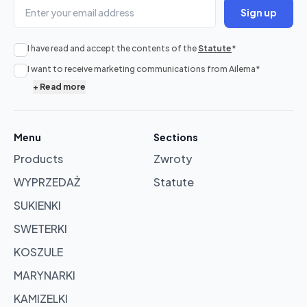
Sign up
I have read and accept the contents of the
Statute
*
No
I want to receive marketing communications from Ailema
*
products
+
Read more
in
cart
Menu
Sections
Products
Zwroty
Browse
products
WYPRZEDAŻ
Statute
SUKIENKI
SWETERKI
KOSZULE
MARYNARKI
KAMIZELKI