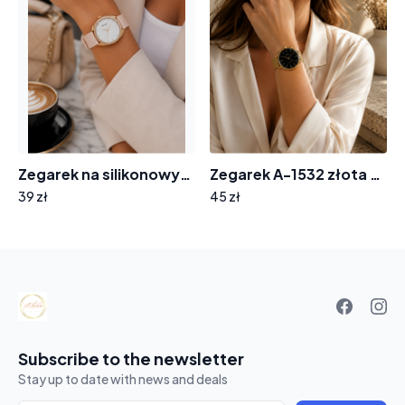
Zegarek na silikonowym pasku tarcza z cyrkoniami 8012
Zegarek A-1532 złota bransoleta tarcza wskazówki
39 zł
45 zł
Your
basket
Subscribe to the newsletter
Stay up to date with news and deals