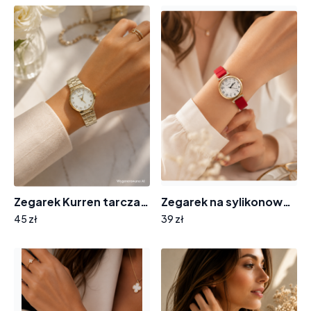
Zegarek Kurren tarcza cyrkonie F-7721
Zegarek na sylikonowym pasku 8004 tarcza cyferki cyrkonie
45 zł
39 zł