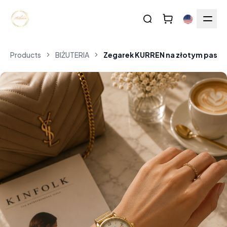
Products
BIŻUTERIA
Zegarek KURREN na złotym pasku A