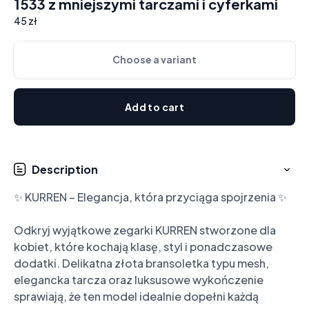
1533 z mniejszymi tarczami i cyferkami
45 zł
Choose a variant
Add to cart
Description
✨ KURREN – Elegancja, która przyciąga spojrzenia ✨

Odkryj wyjątkowe zegarki KURREN stworzone dla 
kobiet, które kochają klasę, styl i ponadczasowe 
dodatki. Delikatna złota bransoletka typu mesh, 
elegancka tarcza oraz luksusowe wykończenie 
sprawiają, że ten model idealnie dopełni każdą 