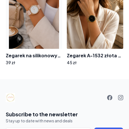
Zegarek na silikonowym pasku tarcza z cyrkoniami 8012
Zegarek A-1532 złota bransoleta tarcza wskazówki
39 zł
45 zł
Your
basket
Subscribe to the newsletter
Stay up to date with news and deals