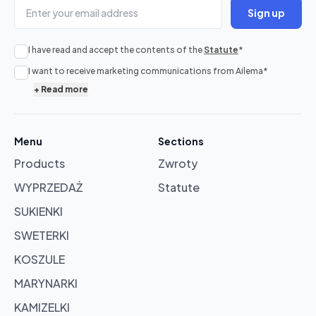
Sign up
I have read and accept the contents of the
Statute
*
No
I want to receive marketing communications from Ailema
*
products
+
Read more
in
cart
Menu
Sections
Products
Zwroty
Browse
products
WYPRZEDAŻ
Statute
SUKIENKI
SWETERKI
KOSZULE
MARYNARKI
KAMIZELKI