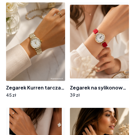
Zegarek Kurren tarcza cyrkonie F-7721
Zegarek na sylikonowym pasku 8004 tarcza cyferki cyrkonie
45 zł
39 zł