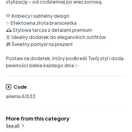
stylizację – od codziennej po wieczorową.

💛 Kobiecy i subtelny design

✨ Efektowna złota bransoletka

🕰️ Stylowa tarcza z detalami premium

👗 Idealny dodatek do eleganckich outfitów

🎁 Świetny pomysł na prezent

Postaw na dodatek, który podkreśli Twój styl i doda 
pewności siebie każdego dnia ✨
Code
ailema A1533
More from this category
See all