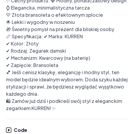
✨ Cechy produktu: 💎 Modny, ponadczasowy design

⌚ Elegancka, minimalistyczna tarcza

💛 Złota bransoleta o efektownym splocie

🌟 Lekki i wygodny w noszeniu

🎁 Świetny pomysł na prezent dla bliskiej osoby

📏 Specyfikacja: ✔ Marka: KURREN

✔ Kolor: Złoty

✔ Rodzaj: Zegarek damski

✔ Mechanizm: Kwarcowy (na baterię)

✔ Zapięcie: Bransoleta

💕 Jeśli cenisz klasykę, elegancję i modny styl, ten 
model będzie idealnym wyborem. Doda szyku każdej 
stylizacji i sprawi, że będziesz wyglądać wyjątkowo 
każdego dnia.

🛍️ Zamów już dziś i podkreśl swój styl z eleganckim 
zegarkiem KURREN! ✨
Code