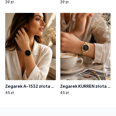
39 zł
39 zł
Zegarek A-1532 złota bransoleta tarcza wskazówki
Zegarek KURREN złota bransoleta ZF-8564
45 zł
45 zł
Your
basket