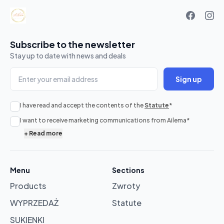
Subscribe to the newsletter
Stay up to date with news and deals
Sign up
I have read and accept the contents of the
Statute
*
No
I want to receive marketing communications from Ailema
*
products
+
Read more
in
cart
Menu
Sections
Products
Zwroty
Browse
products
WYPRZEDAŻ
Statute
SUKIENKI