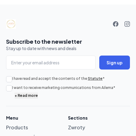
Your
basket
Subscribe to the newsletter
Stay up to date with news and deals
Sign up
I have read and accept the contents of the
Statute
*
No
I want to receive marketing communications from Ailema
*
products
+
Read more
in
cart
Menu
Sections
Products
Zwroty
Browse
products