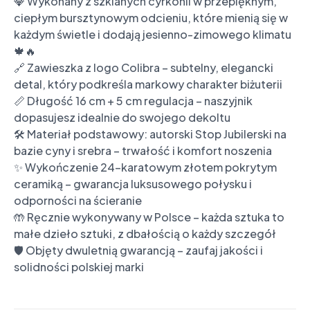
💎 Wykonany z szklanych cyrkonii w przepięknym, 
ciepłym bursztynowym odcieniu, które mienią się w 
każdym świetle i dodają jesienno-zimowego klimatu 
🍁🔥

🔗 Zawieszka z logo Colibra – subtelny, elegancki 
detal, który podkreśla markowy charakter biżuterii

📏 Długość 16 cm + 5 cm regulacja – naszyjnik 
dopasujesz idealnie do swojego dekoltu

🛠️ Materiał podstawowy: autorski Stop Jubilerski na 
bazie cyny i srebra – trwałość i komfort noszenia

✨ Wykończenie 24-karatowym złotem pokrytym 
ceramiką – gwarancja luksusowego połysku i 
odporności na ścieranie

🤲 Ręcznie wykonywany w Polsce – każda sztuka to 
małe dzieło sztuki, z dbałością o każdy szczegół

🛡️ Objęty dwuletnią gwarancją – zaufaj jakości i 
solidności polskiej marki
