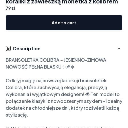
koraliki z zawieszką monetka z kolibrem
79 zł
Add to cart
Description
BRANSOLETKA COLIBRA – JESIENNO-ZIMOWA 
NOWOŚĆ PEŁNA BLASKU ✨🍂❄️

Odkryj magię najnowszej kolekcji bransoletek 
Colibra, które zachwycają elegancją, precyzją 
wykonania i wyjątkowym designem! 🌟 Ten model to 
połączenie klasyki z nowoczesnym szykiem – idealny 
dodatek na chłodniejsze dni, który rozświetli każdą 
stylizację.
