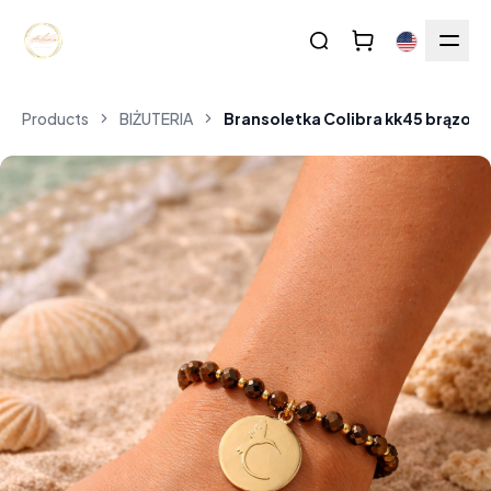
Products
BIŻUTERIA
Bransoletka Colibra kk45 brązowe