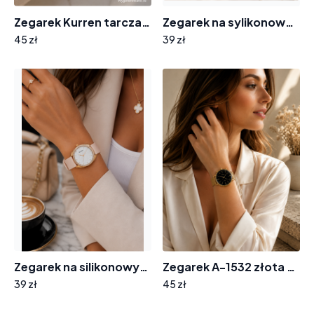
Zegarek Kurren tarcza cyrkonie F-7721
Zegarek na sylikonowym pasku 8004 tarcza cyferki cyrkonie
45 zł
39 zł
Zegarek na silikonowym pasku tarcza z cyrkoniami 8012
Zegarek A-1532 złota bransoleta tarcza wskazówki
39 zł
45 zł