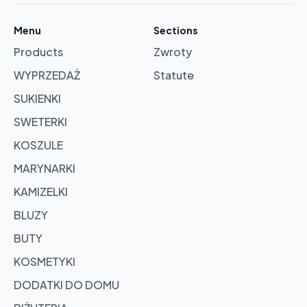
products
Menu
Sections
in
Products
Zwroty
cart
WYPRZEDAŻ
Statute
Browse
SUKIENKI
products
SWETERKI
KOSZULE
MARYNARKI
KAMIZELKI
BLUZY
BUTY
KOSMETYKI
DODATKI DO DOMU