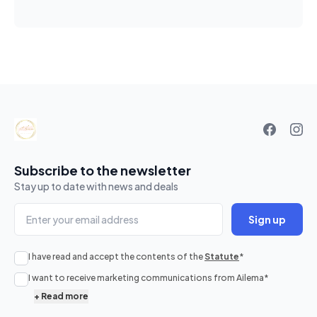
Your
basket
Subscribe to the newsletter
Stay up to date with news and deals
Sign up
I have read and accept the contents of the
Statute
*
I want to receive marketing communications from Ailema
*
+
Read more
No