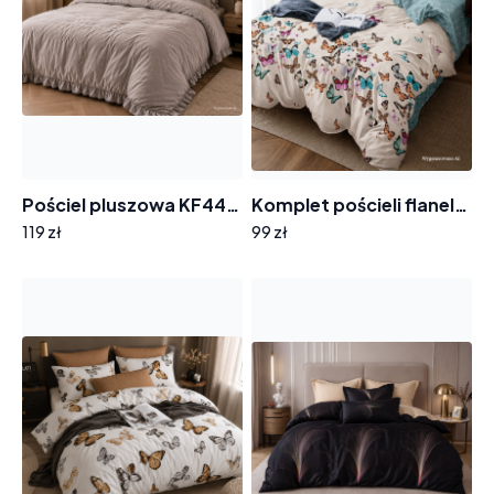
Pościel pluszowa KF442 popiel
Komplet pościeli flanela A-077 kolorowe motylki 100% bawełna
119 zł
99 zł