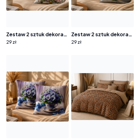
Zestaw 2 sztuk dekoracyjnych poszewek na poduszki 43x43cm KA-4 wiosenna łąka
Zestaw 2 sztuk dekoracyjnych poszewek na poduszki 40x40cm PF196 bratki w wazonie
29 zł
29 zł