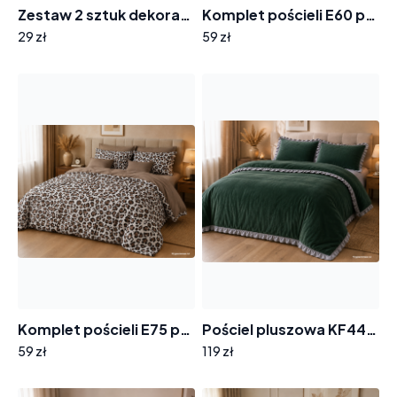
Zestaw 2 sztuk dekoracyjnych poszewek na poduszki 40x40cm PF-195 kwiaty w filiżance
Komplet pościeli E60 panterka
29 zł
59 zł
Komplet pościeli E75 panterka
Pościel pluszowa KF447 butelka
59 zł
119 zł