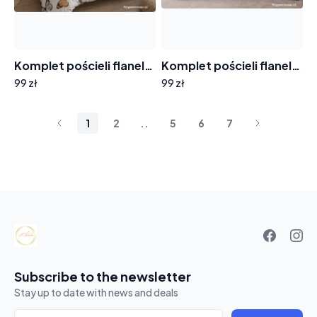
Komplet pościeli flanela A-075 biała w motylki 200x220 100% bawełna
Komplet pościeli flanela A-072 czarna we wzory 200x220cm
99 zł
99 zł
1
2
..
5
6
7
Your
basket
Subscribe to the newsletter
Stay up to date with news and deals