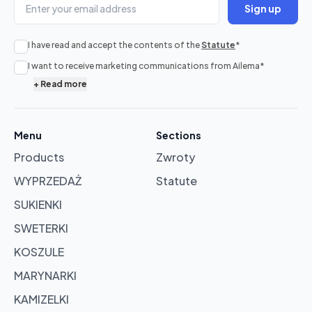
Sign up
I have read and accept the contents of the
Statute
*
I want to receive marketing communications from Ailema
*
+
Read more
No
products
Menu
Sections
in
Products
Zwroty
cart
WYPRZEDAŻ
Statute
Browse
SUKIENKI
products
SWETERKI
KOSZULE
MARYNARKI
KAMIZELKI