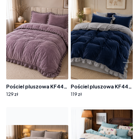
Pościel pluszowa KF441 jagoda
Pościel pluszowa KF448 granat
129 zł
119 zł