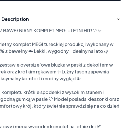
Description
 BAWEŁNIANY KOMPLET MEGI – LETNI HIT! 🤍✨

ietny komplet MEGI tureckiej produkcji wykonany w 
% z bawełny ☁️ Lekki, wygodny i idealny na lato 🌿

zestawie oversize’owa bluzka w paski z dekoltem w 
rek oraz krótkim rękawem ✨ Luźny fason zapewnia 
ksymalny komfort i modny wygląd 💫

 kompletu krótkie spodenki z wysokim stanem i 
godną gumką w pasie 🤍 Model posiada kieszonki oraz 
mfortowy krój, który świetnie sprawdzi się na co dzień 
ylowy i mega wygodny komplet na letnie dni 🌸
