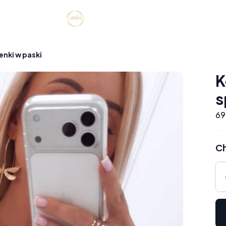
enki w paski
K
s
69
Ch