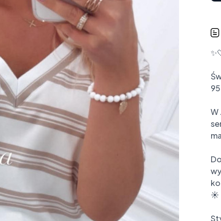
✨
Św
95
W 
se
ma
Do
wy
ko
☀️

St