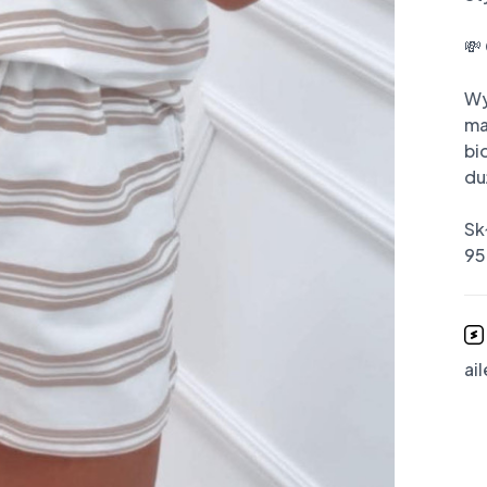
💸 
Wy
ma
bi
du
Skł
95
ai