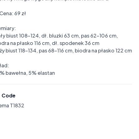
Cena: 69 zł

miary:

ły biust 108-124, dł. bluzki 63 cm, pas 62-106 cm, 
odra na płasko 116 cm, dł. spodenek 36 cm

ży biust 118-134, pas 68-116 cm, biodra na płasko 122 cm

ad:

% bawełna, 5% elastan
Code
lema T1832