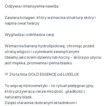
Odżywia i intensywnie nawilża

Zawiera kolagen, który wzmacnia strukturę skóry i 
napina owal twarzy

Wygładza i odmładza cerę

Wzmacnia barierę hydrolipidową, chroniąc przed 
utratą wilgoci i czynnikami zewnętrznymi

Idealny jako krem dzienny lub nocny – skóra po użyciu 
jest miękka, promienna i pełna blasku.

💛 Złota linia GOLD ESSENCE od LUXELUX

To więcej niż kosmetyki – to rytuał pielęgnacyjny, 
który przywraca cerze młodość, gładkość i 
naturalny blask.

Dzięki starannie dobranym składnikom i 