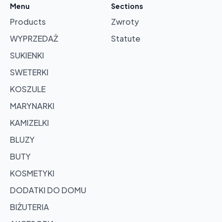
Menu
Sections
Products
Zwroty
Browse
products
WYPRZEDAŻ
Statute
SUKIENKI
SWETERKI
KOSZULE
MARYNARKI
KAMIZELKI
BLUZY
BUTY
KOSMETYKI
DODATKI DO DOMU
BIŻUTERIA