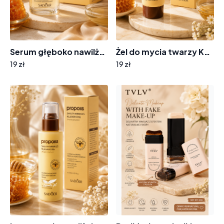
Serum głęboko nawilżające KS643 propolis
Żel do mycia twarzy KS654 propolis
19 zł
19 zł