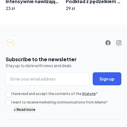
Intensywnie nawilżający balsam K726 propolis
Podkład z pędzelkiem 9374 kolor 04
23 zł
29 zł
Your
basket
Subscribe to the newsletter
Stay up to date with news and deals
Sign up
I have read and accept the contents of the
Statute
*
No
I want to receive marketing communications from Ailema
*
products
+
Read more
in
cart