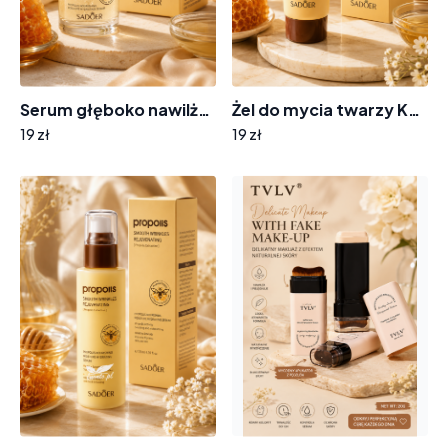
Serum głęboko nawilżające KS643 propolis
Żel do mycia twarzy KS654 propolis
19 zł
19 zł