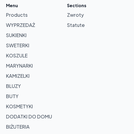
cart
Menu
Sections
Products
Zwroty
Browse
products
WYPRZEDAŻ
Statute
SUKIENKI
SWETERKI
KOSZULE
MARYNARKI
KAMIZELKI
BLUZY
BUTY
KOSMETYKI
DODATKI DO DOMU
BIŻUTERIA