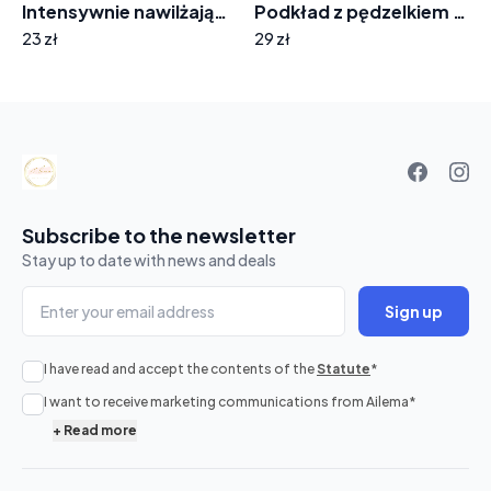
Intensywnie nawilżający balsam K726 propolis
Podkład z pędzelkiem 9374 kolor 04
23 zł
29 zł
Your
basket
Subscribe to the newsletter
Stay up to date with news and deals
Sign up
I have read and accept the contents of the
Statute
*
No
I want to receive marketing communications from Ailema
*
products
+
Read more
in