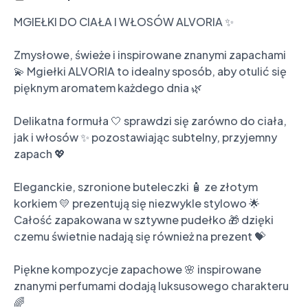
MGIEŁKI DO CIAŁA I WŁOSÓW ALVORIA ✨

Zmysłowe, świeże i inspirowane znanymi zapachami 
💫 Mgiełki ALVORIA to idealny sposób, aby otulić się 
pięknym aromatem każdego dnia 🌿

Delikatna formuła 🤍 sprawdzi się zarówno do ciała, 
jak i włosów ✨ pozostawiając subtelny, przyjemny 
zapach 💖

Eleganckie, szronione buteleczki 🧴 ze złotym 
korkiem 💛 prezentują się niezwykle stylowo 🌟 
Całość zapakowana w sztywne pudełko 🎁 dzięki 
czemu świetnie nadają się również na prezent 💝

Piękne kompozycje zapachowe 🌸 inspirowane 
znanymi perfumami dodają luksusowego charakteru 
🌈
