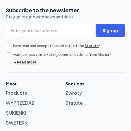
Subscribe to the newsletter
Stay up to date with news and deals
Sign up
I have read and accept the contents of the
Statute
*
No
I want to receive marketing communications from Ailema
*
products
+
Read more
in
cart
Menu
Sections
Products
Zwroty
Browse
products
WYPRZEDAŻ
Statute
SUKIENKI
SWETERKI