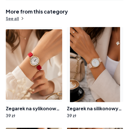
More from this category
See all
Zegarek na sylikonowym pasku 8004 tarcza cyferki cyrkonie
Zegarek na silikonowym pasku tarcza z cyrkoniami 8012
39 zł
39 zł