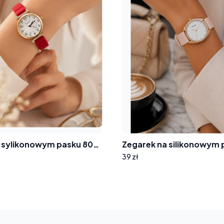
Zegarek na sylikonowym pasku 8004 tarcza cyferki cyrkonie
39 zł
ur
sket