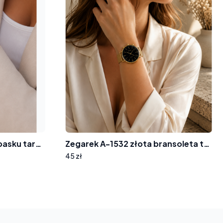
Zegarek na silikonowym pasku tarcza z cyrkoniami 8012
Zegarek A-1532 złota bransoleta tarcza wskazówki
45 zł