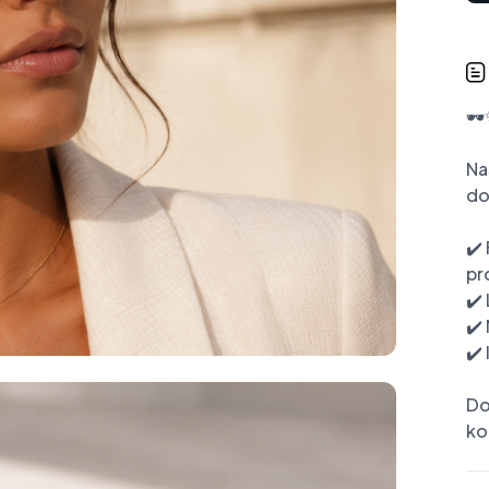
🕶
Na
do
✔️
pr
✔️
✔️
✔️
Do
ko