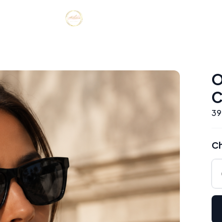
O
C
39
Ch