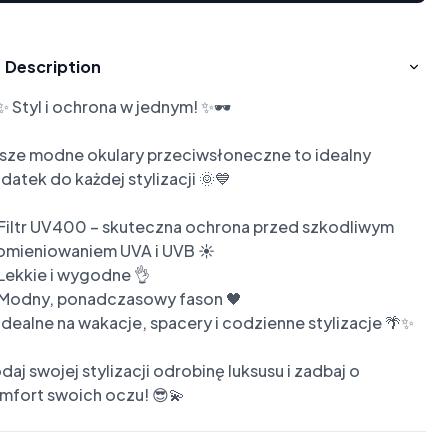
Description
️✨ Styl i ochrona w jednym! ✨🕶️

sze modne okulary przeciwsłoneczne to idealny 
datek do każdej stylizacji 🌞💙

 Filtr UV400 – skuteczna ochrona przed szkodliwym 
omieniowaniem UVA i UVB ☀️

 Lekkie i wygodne 👌

 Modny, ponadczasowy fason 🖤

 Idealne na wakacje, spacery i codzienne stylizacje 🌴✨

daj swojej stylizacji odrobinę luksusu i zadbaj o 
mfort swoich oczu! 😎💫