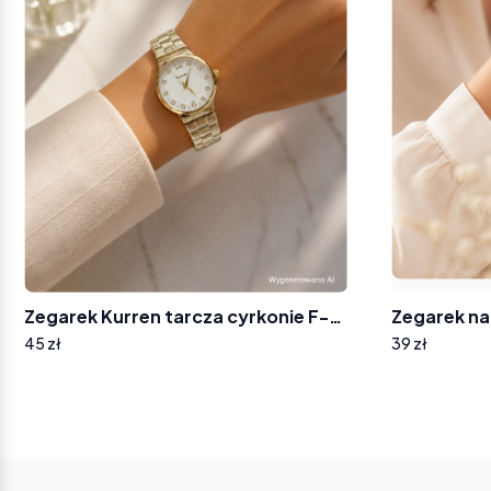
Zegarek Kurren tarcza cyrkonie F-7721
45 zł
39 zł
Yo
ba