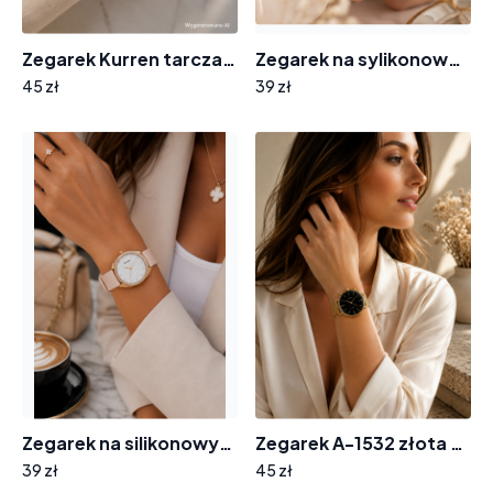
Zegarek Kurren tarcza cyrkonie F-7721
Zegarek na sylikonowym pasku 8004 tarcza cyferki cyrkonie
45 zł
39 zł
Zegarek na silikonowym pasku tarcza z cyrkoniami 8012
Zegarek A-1532 złota bransoleta tarcza wskazówki
39 zł
45 zł