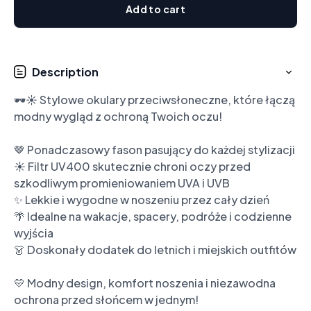
Add to cart
Description
🕶️☀️ Stylowe okulary przeciwsłoneczne, które łączą 
modny wygląd z ochroną Twoich oczu!

🤎 Ponadczasowy fason pasujący do każdej stylizacji

☀️ Filtr UV400 skutecznie chroni oczy przed 
szkodliwym promieniowaniem UVA i UVB

✨ Lekkie i wygodne w noszeniu przez cały dzień

🌴 Idealne na wakacje, spacery, podróże i codzienne 
wyjścia

👗 Doskonały dodatek do letnich i miejskich outfitów

💛 Modny design, komfort noszenia i niezawodna 
ochrona przed słońcem w jednym!