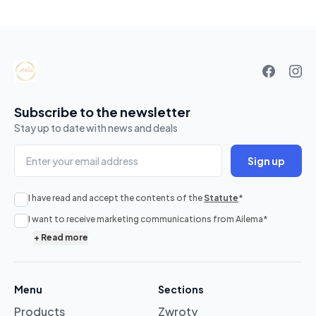
Your
basket
Subscribe to the newsletter
Stay up to date with news and deals
Sign up
I have read and accept the contents of the
Statute
*
No
I want to receive marketing communications from Ailema
*
products
+
Read more
in
cart
Menu
Sections
Products
Zwroty
Browse