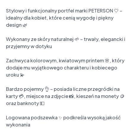
Stylowy i funkcjonalny portfel marki PETERSON 🤍 – 
idealny dla kobiet, które cenią wygodę i piękny 
design 🌿

Wykonany ze skóry naturalnej 🌱 – trwały, elegancki i 
przyjemny w dotyku

Zachwyca kolorowym, kwiatowym printem 🌸, który 
dodaje mu wyjątkowego charakteru i kobiecego 
uroku 💫

Bardzo pojemny 👌 – posiada liczne przegródki na 
karty 💳, miejsce na zdjęcie 📸, kieszeń na monety 🪙 
oraz banknoty 💵

Logowana podszewka ✨ podkreśla wysoką jakość 
wykonania
