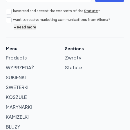
I have read and accept the contents of the
Statute
*
No
I want to receive marketing communications from Ailema
*
products
+
Read more
in
cart
Menu
Sections
Products
Zwroty
Browse
products
WYPRZEDAŻ
Statute
SUKIENKI
SWETERKI
KOSZULE
MARYNARKI
KAMIZELKI
BLUZY