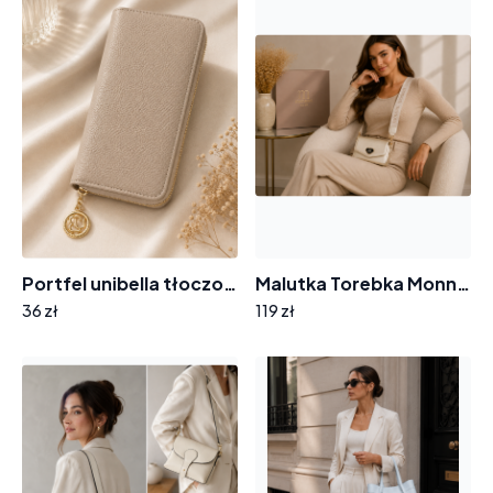
Portfel unibella tłoczona struktura 5399
Malutka Torebka Monnari PH00040 z logowanym paskiem
36 zł
119 zł