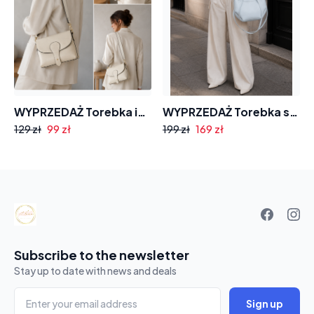
WYPRZEDAŻ Torebka instagramka skóra naturalna 24-076 z paskiem
WYPRZEDAŻ Torebka shopperka 25-025 skórzana z kosmetyczką
99 zł
169 zł
129 zł
199 zł
Your
basket
Subscribe to the newsletter
Stay up to date with news and deals
Sign up