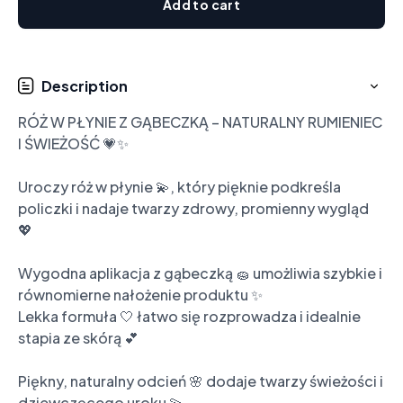
Add to cart
Description
RÓŻ W PŁYNIE Z GĄBECZKĄ – NATURALNY RUMIENIEC 
I ŚWIEŻOŚĆ 💗✨

Uroczy róż w płynie 💫, który pięknie podkreśla 
policzki i nadaje twarzy zdrowy, promienny wygląd 
💖

Wygodna aplikacja z gąbeczką 🧽 umożliwia szybkie i 
równomierne nałożenie produktu ✨

Lekka formuła 🤍 łatwo się rozprowadza i idealnie 
stapia ze skórą 💕

Piękny, naturalny odcień 🌸 dodaje twarzy świeżości i 
dziewczęcego uroku 💫
