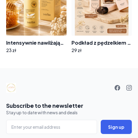
Intensywnie nawilżający balsam K726 propolis
Podkład z pędzelkiem 9374 kolor 04
23 zł
29 zł
Your
basket
Subscribe to the newsletter
Stay up to date with news and deals
Sign up