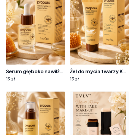
Serum głęboko nawilżające KS643 propolis
Żel do mycia twarzy KS654 propolis
19 zł
19 zł