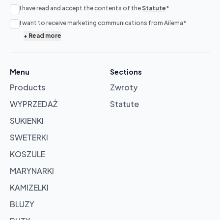
I have read and accept the contents of the
Statute
*
No
I want to receive marketing communications from Ailema
*
products
+
Read more
in
cart
Menu
Sections
Products
Zwroty
Browse
products
WYPRZEDAŻ
Statute
SUKIENKI
SWETERKI
KOSZULE
MARYNARKI
KAMIZELKI
BLUZY