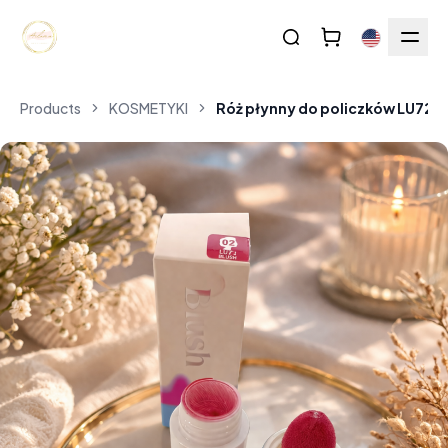
Products
KOSMETYKI
Róż płynny do policzków LU72 