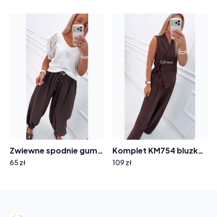
Zwiewne spodnie gumka na nogawce SP765 pasek
Komplet KM754 bluzka z kołnierzykiem i wiązaniem i spodnie szeroka nogawka
65 zł
109 zł
Your
basket