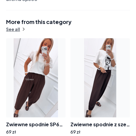
More from this category
See all
Zwiewne spodnie SP623 z paskiem
Zwiewne spodnie z szeroką gumą SP953 ściągacz
69 zł
69 zł