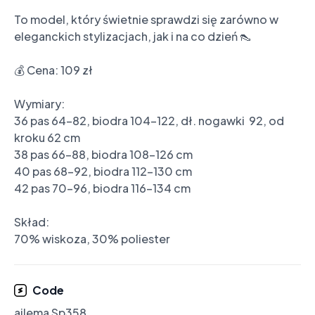
To model, który świetnie sprawdzi się zarówno w 
eleganckich stylizacjach, jak i na co dzień 👠

💰 Cena: 109 zł

Wymiary:

36 pas 64-82, biodra 104-122, dł. nogawki  92, od 
kroku 62 cm

38 pas 66-88, biodra 108-126 cm

40 pas 68-92, biodra 112-130 cm

42 pas 70-96, biodra 116-134 cm

Skład:

70% wiskoza, 30% poliester
Code
ailema Sp358