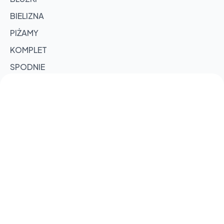
BIELIZNA
PIŻAMY
KOMPLET
SPODNIE
SPÓDNICE
KOMPLET DRESOWY
109 zł
POŚCIEL
RAJSTOPY
Sold out
ZAPACHY
109 zł
TOREBKI
109 zł
OKRYCIA WIERZCHNIE
CHUSTY I SZALE
109 zł
RĘKAWICZKI