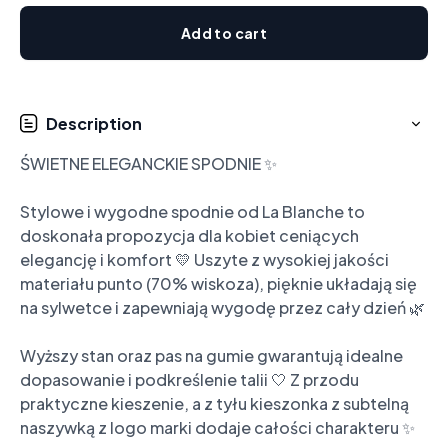
Add to cart
Description
ŚWIETNE ELEGANCKIE SPODNIE ✨

Stylowe i wygodne spodnie od La Blanche to 
doskonała propozycja dla kobiet ceniących 
elegancję i komfort 💛 Uszyte z wysokiej jakości 
materiału punto (70% wiskoza), pięknie układają się 
na sylwetce i zapewniają wygodę przez cały dzień 🌿

Wyższy stan oraz pas na gumie gwarantują idealne 
dopasowanie i podkreślenie talii 🤍 Z przodu 
praktyczne kieszenie, a z tyłu kieszonka z subtelną 
naszywką z logo marki dodaje całości charakteru ✨
