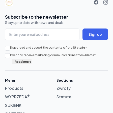
Subscribe to the newsletter
Stay up to date with news and deals
Sign up
I have read and accept the contents of the
Statute
*
No
I want to receive marketing communications from Ailema
*
products
+
Read more
in
cart
Menu
Sections
Products
Zwroty
Browse
products
WYPRZEDAŻ
Statute
SUKIENKI