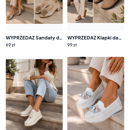
WYPRZEDAZ Sandały damskie GOODIN GD-FL26405 skóra ażurek obcas pompon
WYPRZEDAZ Klapki damskie barefoot GOODIN SW-2662 skóra zamsz miękkie wygodne
69 zł
99 zł