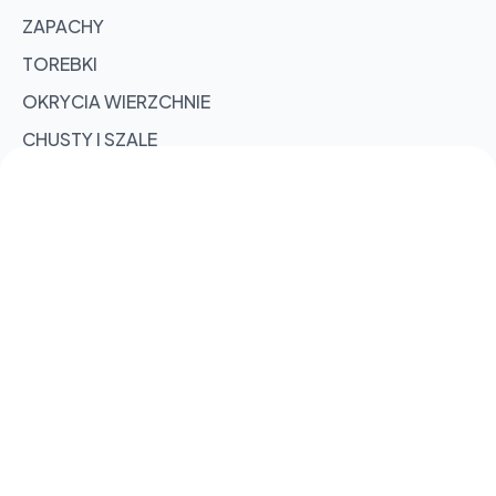
ZAPACHY
TOREBKI
OKRYCIA WIERZCHNIE
CHUSTY I SZALE
RĘKAWICZKI
CZAPKI
89 zł
SKARPETKI
Sold out
POMYSŁY NA PREZENT
Sold out
Contact
Sold out
biuro.kk.fashion@gmail.com
Sold out
662446438
Sold out