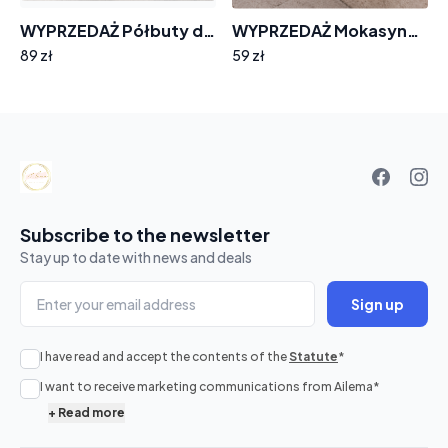
WYPRZEDAŻ Półbuty damskie skóra naturalna ażurek GOODIN GD-XF-178
WYPRZEDAŻ Mokasyny skóra naturalna GOODIN GD-XF-143 ażurek miękkie wygodne białe
89 zł
59 zł
Your
basket
Subscribe to the newsletter
Stay up to date with news and deals
Sign up
I have read and accept the contents of the
Statute
*
No
I want to receive marketing communications from Ailema
*
products
+
Read more
in