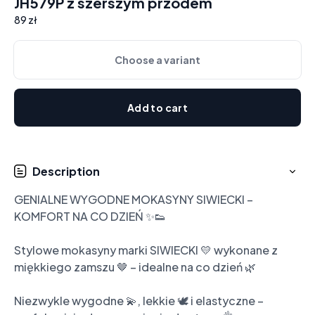
JH579P z szerszym przodem
89 zł
Choose a variant
Add to cart
Description
GENIALNE WYGODNE MOKASYNY SIWIECKI – 
KOMFORT NA CO DZIEŃ ✨👟

Stylowe mokasyny marki SIWIECKI 💛 wykonane z 
miękkiego zamszu 🤎 – idealne na co dzień 🌿

Niezwykle wygodne 💫, lekkie 🕊️ i elastyczne – 