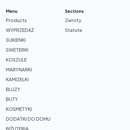
cart
Menu
Sections
Products
Zwroty
Browse
products
WYPRZEDAŻ
Statute
SUKIENKI
SWETERKI
KOSZULE
MARYNARKI
KAMIZELKI
BLUZY
BUTY
KOSMETYKI
DODATKI DO DOMU
BIŻUTERIA