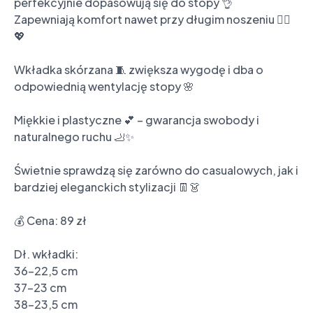
perfekcyjnie dopasowują się do stopy 👌

Zapewniają komfort nawet przy długim noszeniu 🚶‍♀️
💖

Wkładka skórzana 🧵 zwiększa wygodę i dba o 
odpowiednią wentylację stopy 🌸

Miękkie i plastyczne 💕 – gwarancja swobody i 
naturalnego ruchu 🦶✨

Świetnie sprawdzą się zarówno do casualowych, jak i 
bardziej eleganckich stylizacji 👖👗

💰 Cena: 89 zł

Dł. wkładki:

36-22,5 cm

37-23 cm

38-23,5 cm
