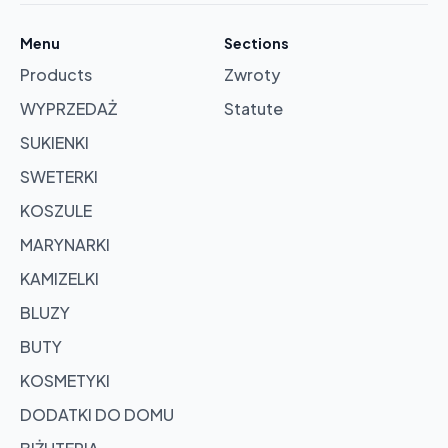
in
cart
Menu
Sections
Products
Zwroty
Browse
products
WYPRZEDAŻ
Statute
SUKIENKI
SWETERKI
KOSZULE
MARYNARKI
KAMIZELKI
BLUZY
BUTY
KOSMETYKI
DODATKI DO DOMU