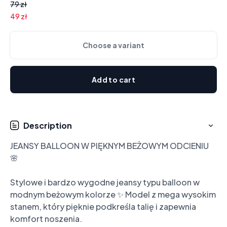
79 zł
49 zł
Choose a variant
Add to cart
Description
JEANSY BALLOON W PIĘKNYM BEŻOWYM ODCIENIU 
🌸

Stylowe i bardzo wygodne jeansy typu balloon w 
modnym beżowym kolorze ✨ Model z mega wysokim 
stanem, który pięknie podkreśla talię i zapewnia 
komfort noszenia.
