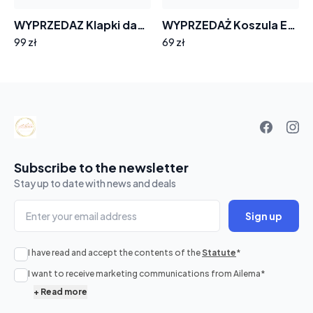
WYPRZEDAZ Klapki damskie barefoot GOODIN SW-2662 skóra zamsz miękkie wygodne
WYPRZEDAŻ Koszula EMG KS266 brązowe róże rozmiar 36
99 zł
69 zł
Your
basket
Subscribe to the newsletter
Stay up to date with news and deals
Sign up
I have read and accept the contents of the
Statute
*
No
I want to receive marketing communications from Ailema
*
products
+
Read more