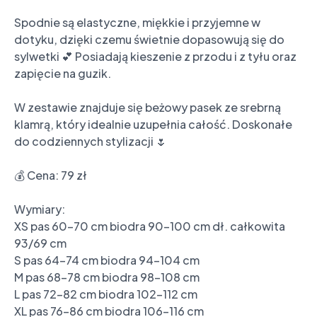
Spodnie są elastyczne, miękkie i przyjemne w 
dotyku, dzięki czemu świetnie dopasowują się do 
sylwetki 💕 Posiadają kieszenie z przodu i z tyłu oraz 
zapięcie na guzik.

W zestawie znajduje się beżowy pasek ze srebrną 
klamrą, który idealnie uzupełnia całość. Doskonałe 
do codziennych stylizacji 🌷

💰 Cena: 79 zł

Wymiary:

XS pas 60-70 cm biodra 90-100 cm dł. całkowita 
93/69 cm

S pas 64-74 cm biodra 94-104 cm

M pas 68-78 cm biodra 98-108 cm

L pas 72-82 cm biodra 102-112 cm

XL pas 76-86 cm biodra 106-116 cm
