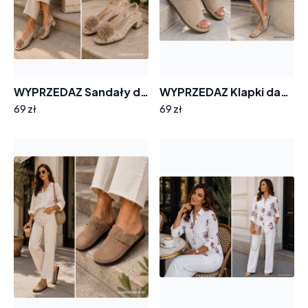
WYPRZEDAZ Sandały damskie GOODIN GD-FL26405 skóra ażurek obcas pompon
WYPRZEDAZ Klapki damskie GOODIN SW-2664 skóra zamsz lekkie wygodne casual
69 zł
69 zł