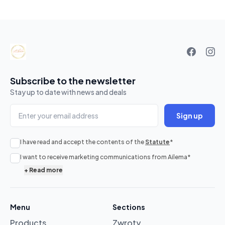
Your
basket
Subscribe to the newsletter
Stay up to date with news and deals
Sign up
I have read and accept the contents of the
Statute
*
No
I want to receive marketing communications from Ailema
*
products
+
Read more
in
cart
Menu
Sections
Products
Zwroty