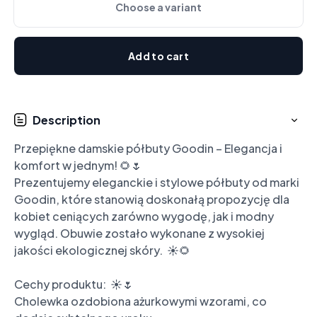
Choose a variant
Add to cart
Description
Przepiękne damskie półbuty Goodin – Elegancja i 
komfort w jednym! 🌻🌷

Prezentujemy eleganckie i stylowe półbuty od marki 
Goodin, które stanowią doskonałą propozycję dla 
kobiet ceniących zarówno wygodę, jak i modny 
wygląd. Obuwie zostało wykonane z wysokiej 
jakości ekologicznej skóry.  ☀️🌻

Cechy produktu:  ☀️🌷

Cholewka ozdobiona ażurkowymi wzorami, co 