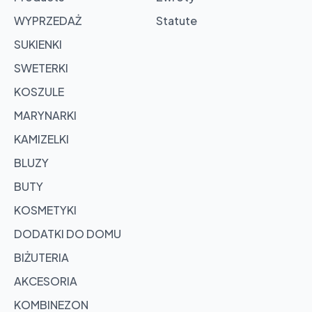
Browse
products
WYPRZEDAŻ
Statute
SUKIENKI
SWETERKI
KOSZULE
MARYNARKI
KAMIZELKI
BLUZY
BUTY
KOSMETYKI
DODATKI DO DOMU
BIŻUTERIA
AKCESORIA
KOMBINEZON