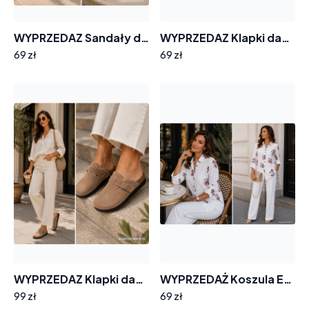
WYPRZEDAZ Sandały damskie GOODIN GD-FL26405 skóra ażurek obcas pompon
WYPRZEDAZ Klapki damskie GOODIN SW-2664 skóra zamsz lekkie wygodne casual
69 zł
69 zł
WYPRZEDAZ Klapki damskie barefoot GOODIN SW-2662 skóra zamsz miękkie wygodne
WYPRZEDAŻ Koszula EMG KS266 brązowe róże rozmiar 36
99 zł
69 zł