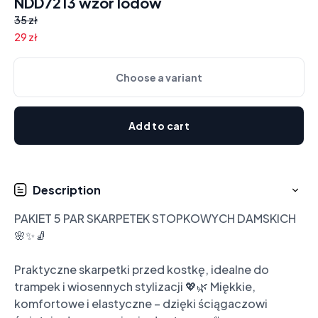
NDD7213 wzór lodów
35 zł
29 zł
Choose a variant
Add to cart
Description
PAKIET 5 PAR SKARPETEK STOPKOWYCH DAMSKICH 
🌸✨🧦

Praktyczne skarpetki przed kostkę, idealne do 
trampek i wiosennych stylizacji 💖🌿 Miękkie, 
komfortowe i elastyczne – dzięki ściągaczowi 