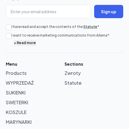
Sign up
I have read and accept the contents of the
Statute
*
No
I want to receive marketing communications from Ailema
*
products
+
Read more
in
cart
Menu
Sections
Products
Zwroty
Browse
products
WYPRZEDAŻ
Statute
SUKIENKI
SWETERKI
KOSZULE
MARYNARKI