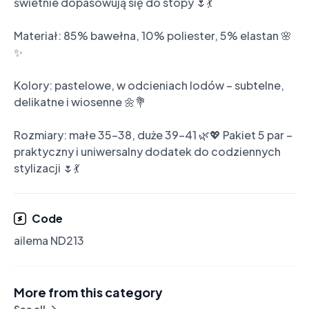
świetnie dopasowują się do stopy 🌷💃

Materiał: 85% bawełna, 10% poliester, 5% elastan 🌸
✨

Kolory: pastelowe, w odcieniach lodów – subtelne, 
delikatne i wiosenne 🌼💐

Rozmiary: małe 35-38, duże 39-41 🌿💖 Pakiet 5 par – 
praktyczny i uniwersalny dodatek do codziennych 
stylizacji 🌷💃
Code
ailema ND213
More from this category