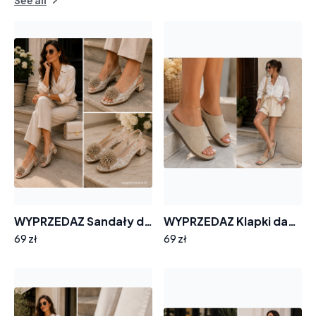
See all
WYPRZEDAZ Sandały damskie GOODIN GD-FL26405 skóra ażurek obcas pompon
WYPRZEDAZ Klapki damskie GOODIN SW-2664 skóra zamsz lekkie wygodne casual
69 zł
69 zł