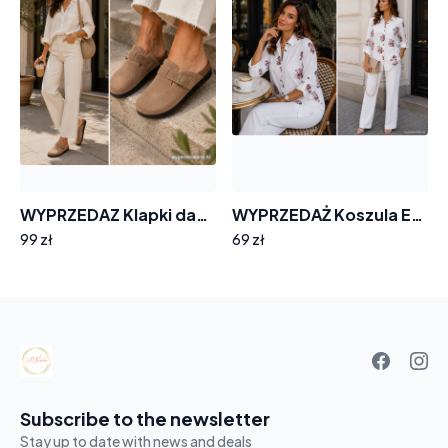
WYPRZEDAZ Klapki damskie barefoot GOODIN SW-2662 skóra zamsz miękkie wygodne
WYPRZEDAŻ Koszula EMG KS266 brązowe róże rozmiar 36
99 zł
69 zł
Your
basket
Subscribe to the newsletter
Stay up to date with news and deals