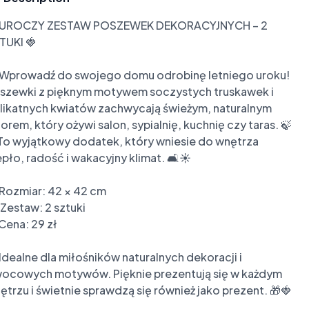
 UROCZY ZESTAW POSZEWEK DEKORACYJNYCH – 2 
TUKI 🍓

 Wprowadź do swojego domu odrobinę letniego uroku! 
szewki z pięknym motywem soczystych truskawek i 
likatnych kwiatów zachwycają świeżym, naturalnym 
orem, który ożywi salon, sypialnię, kuchnię czy taras. 🍃
To wyjątkowy dodatek, który wniesie do wnętrza 
epło, radość i wakacyjny klimat. 🛋️☀️

 Rozmiar: 42 × 42 cm

 Zestaw: 2 sztuki

Cena: 29 zł

 Idealne dla miłośników naturalnych dekoracji i 
ocowych motywów. Pięknie prezentują się w każdym 
ętrzu i świetnie sprawdzą się również jako prezent. 🎁🍓
