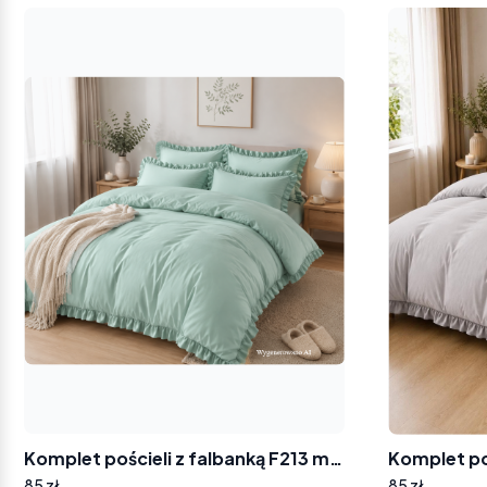
Komplet pościeli z falbanką F213 miętowa
85 zł
85 zł