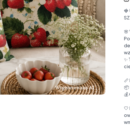
🍓
SZ
🌸
Po
de
wz
✨ 
ci
📏
📦
💰 
🤍
ow
wn