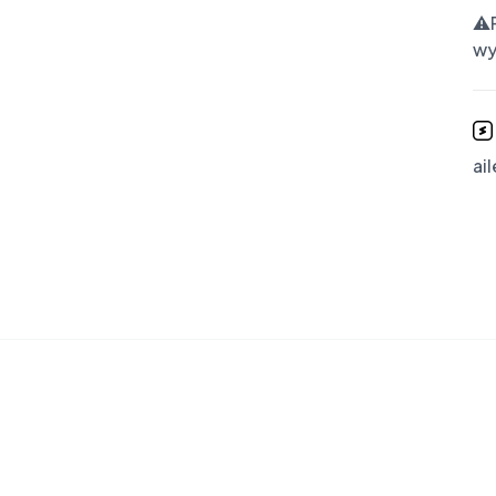
⚠️
wy
ai