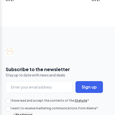
Yo
ba
Subscribe to the newsletter
Stay up to date with news and deals
Sign up
No p
I have read and accept the contents of the
Statute
*
in
I want to receive marketing communications from Ailema
*
+
Read more