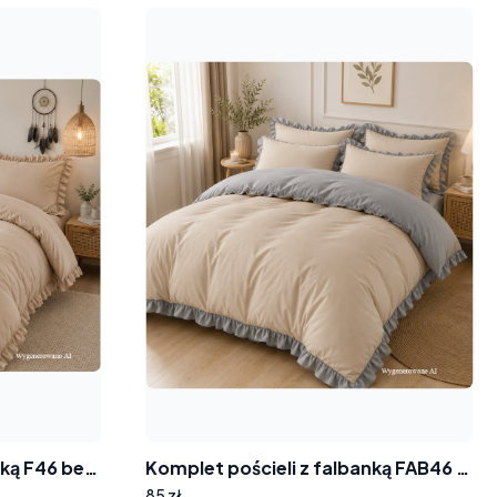
Komplet pościeli z falbanką F46 beżowa
Komplet pościeli z falbanką FAB46 beżowo- szara
85 zł