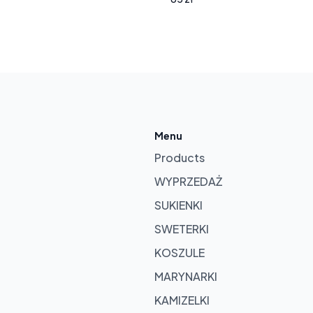
ur
sket
Menu
Products
WYPRZEDAŻ
SUKIENKI
SWETERKI
KOSZULE
roducts
MARYNARKI
 cart
KAMIZELKI