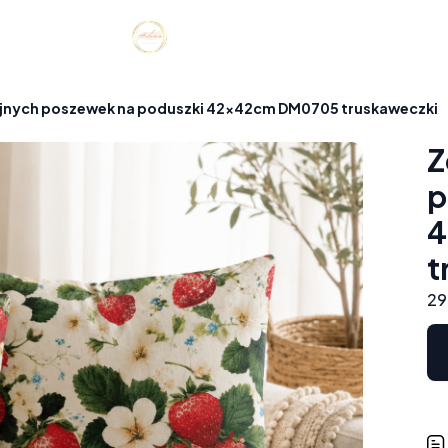
yjnych poszewek na poduszki 42x42cm DM0705 truskaweczki
Z
p
4
t
29