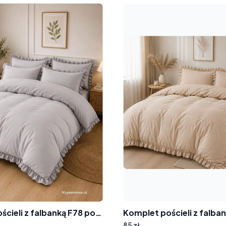
Komplet pościeli z falbanką F78 popiel
85 zł